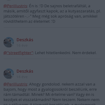
@Perillustris
: Én is :'D De sajnos beletrafáltál, a
másik, amitől agyfaszt kapok, az a kutyaszaratás, pl.
játszótéren -..-" Meg még sok apróság van, amikkel
rövidíthetem az életemet :'D
Deszkás
16 éve
@"streetfighter"
: Lehet hitetlenkedni. Nem érdekel.
Deszkás
16 éve
@Perillustris
: Ahogy gondolod. nekem azzal van a
bajom, hogy most a gyalogosokról beszélünk, erre
rám támadtál. Minek? Mi értelme van? Vagy én is
kezdjek el visszatámadni? Nem teszem. Nekem nem
ez a stílusom. A tárgyról beszéljünk, a gyalogosok