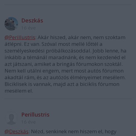
Deszkás
16 éve
@Perillustris
: Akár hiszed, akár nem, nem szoktam
átlépni. Ez van. Szóval most mellé lőttél a
személyeskedési próbálkozásoddal. Jobb lenne, ha
inkább a témánál maradnánk, és nem kezdenéd el
azt játszani, amiket a bringás fórumokon szoktál.
Nem kell utálni engem, mert most autós fórumon
akadtál rám, és az autózós élményeimet mesélem.
Biciklisek is vannak, majd azt a biciklis fórumon
mesélem el.
Perillustris
16 éve
@Deszkás
: Nézd, senkinek nem hiszem el, hogy