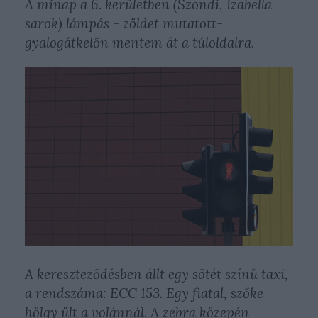
A minap a 6. kerületben (Szondi, Izabella
sarok) lámpás - zöldet mutatott-
gyalogátkelőn mentem át a túloldalra.
A kereszteződésben állt egy sötét színű taxi,
a rendszáma: ECC 153. Egy fiatal, szőke
hölgy ült a volánnál. A zebra közepén