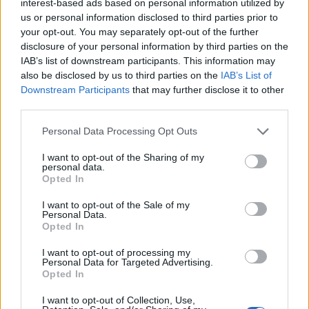
interest-based ads based on personal information utilized by
Deszkás
us or personal information disclosed to third parties prior to
16 éve
your opt-out. You may separately opt-out of the further
disclosure of your personal information by third parties on the
@"streetfighter"
: Pl néha ki kell szólni, hogy észre
IAB’s list of downstream participants. This information may
vegye magát valaki. Pl miért kell átlósan átmenni az
also be disclosed by us to third parties on the
IAB’s List of
úton? ilyennek néha kiszólok, de akkor sem be, csak
Downstream Participants
that may further disclose it to other
rá. Ma pl egy nénike volt, aki az útkereszteződésben
third parties.
ment át nem nénikés sebességgel (gyorsan) és
átlósan! Minden sávot lefogva. Hát nem semmi volt.
Please note that this website/app uses one or more Google
Personal Data Processing Opt Outs
A másik meg a "Hungárián" mikor vált a lámpa,
services and may gather and store information including but
autók indulnak, ő meg fut át a villamoshoz,
not limited to your visit or usage behaviour. You may click to
I want to opt-out of the Sharing of my
personal data.
grant or deny consent to Google and its third-party tags to
miközben mi már elindultunk. De nem, nem lép
Opted In
use your data for below specified purposes in below Google
vissza, hisz megjött a villamos, és azt az élete árán is
consent section.
el kell érnie. Ezt szintén 60 feletti ember volt. Sosem
I want to opt-out of the Sale of my
Personal Data.
értem ezeket. Minek kell egy 5 percenként közlekedő
Opted In
villamoshoz, buszhoz szaladgálni a pirosban?!
I want to opt-out of processing my
Personal Data for Targeted Advertising.
Opted In
Perillustris
I want to opt-out of Collection, Use,
16 éve