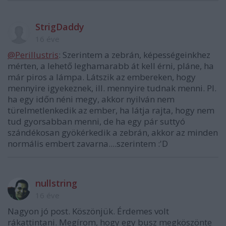
StrigDaddy
16 éve
@Perillustris
: Szerintem a zebrán, képességeinkhez
mérten, a lehető leghamarabb át kell érni, pláne, ha
már piros a lámpa. Látszik az embereken, hogy
mennyire igyekeznek, ill. mennyire tudnak menni. Pl.
ha egy időn néni megy, akkor nyilván nem
türelmetlenkedik az ember, ha látja rajta, hogy nem
tud gyorsabban menni, de ha egy pár suttyó
szándékosan gyökérkedik a zebrán, akkor az minden
normális embert zavarna....szerintem :'D
nullstring
16 éve
Nagyon jó post. Köszönjük. Érdemes volt
rákattintani. Megírom, hogy egy busz megköszönte