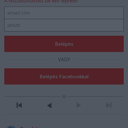
A hozzászóláshoz be kell lépned!
VAGY