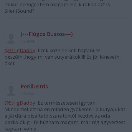
mikor beengedtem magam elé, kirakod azt is
SilentSound?
(---Flúgos Buszos---)
16 éve
@StrigDaddy
: Ezek közé be kell hajtani,és
beszólni,hogy mi van sutyerákok!!!! És jól kinevetni
őket.
Perillustris
16 éve
@StrigDaddy
: Ez természetesen így van.
Mindemellett ha én minden gyökéren - a kutyájukat
a járdára pisáltató-szaratóktól kezdve az oda
parkolókig - felhúznám magam, már rég agyvérzést
kaptam volna.