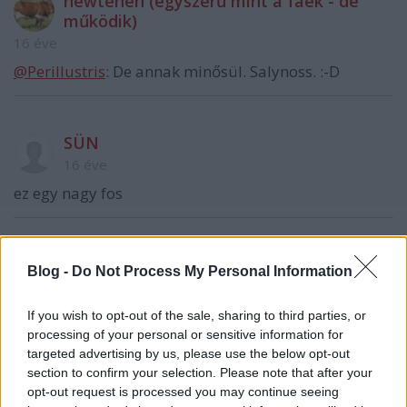
newtehen (egyszerű mint a faék - de
működik)
16 éve
@Perillustris
: De annak minősül. Salynoss. :-D
SÜN
16 éve
ez egy nagy fos
Alex3000
Blog -
Do Not Process My Personal Information
16 éve
Paraszt! Bár én sem szeretem amikor a gyalogosok
If you wish to opt-out of the sale, sharing to third parties, or
még a pirosban összevissza futkároznak, azért így
processing of your personal or sensitive information for
beszólni bunkóság!
targeted advertising by us, please use the below opt-out
section to confirm your selection. Please note that after your
opt-out request is processed you may continue seeing