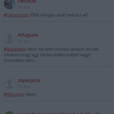
Deszkás
16 éve
@záporjózsi
: Őőő villogás alatt indulsz el?
Alfagumi
16 éve
@bélabébi
: kkor, ha nem olvasol választ, én ide
írhatom,hogy egy idióta vidéki suttyó vagy?
Szerintem nem...
záporjózsi
16 éve
@Deszkás
: Nem.