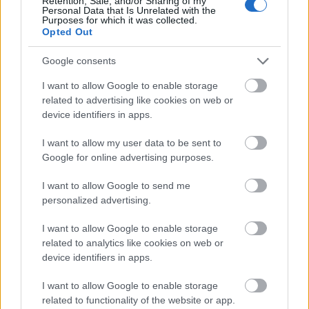
Retention, Sale, and/or Sharing of my
Personal Data that Is Unrelated with the
@Deszkás
: Ezt a kérdést magadnak is felteszed,
Purposes for which it was collected.
amikor 60-nal mész 50 helyett?
Opted Out
Google consents
"streetfighter"
I want to allow Google to enable storage
related to advertising like cookies on web or
16 éve
device identifiers in apps.
@Deszkás
:
I want to allow my user data to be sent to
Na persze, vannak figyelmetlen, türelmetlen
Google for online advertising purposes.
gyalogosok, főleg esőben, de nem küldöm el a k...
anyjába ablakon kiordibálva és főleg nem egy
I want to allow Google to send me
idősebb embert.
personalized advertising.
Ez szerintem neveltetés és kultúráltság kérdése.
I want to allow Google to enable storage
Max. rádudálok, ha tényleg nagyon "pofátlan".
related to analytics like cookies on web or
device identifiers in apps.
Deszkás
I want to allow Google to enable storage
related to functionality of the website or app.
16 éve