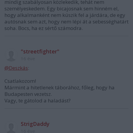
mindig szabályosan közlekedik, tehát nem
személyeskedem. Egy bicajosnak sem hinném el,
hogy alkalmanként nem kúszik fel a járdára, de egy
autósnak sem azt, hogy nem lépi át a sebességhatárt
soha. Bocs, ha ez sértő számodra.
"streetfighter"
16 éve
@Deszkás
:
Csatlakozom!
Mármint a hitetlenek táborához, főleg, hogy ha
Budapesten vezetsz.
Vagy, te gátolod a haladást?
StrigDaddy
16 éve