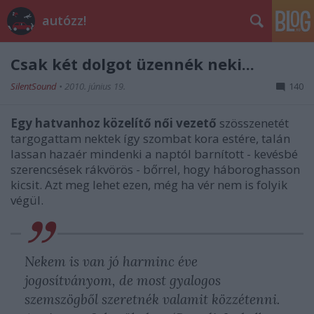
autózz!
Csak két dolgot üzennék neki...
SilentSound
•
2010. június 19.
140
Egy hatvanhoz közelítő női vezető
szösszenetét
targogattam nektek így szombat kora estére, talán
lassan hazaér mindenki a naptól barnított - kevésbé
szerencsések rákvörös - bőrrel, hogy háboroghasson
kicsit. Azt meg lehet ezen, még ha vér nem is folyik
végül.
Nekem is van jó harminc éve
jogosítványom, de most gyalogos
szemszögből szeretnék valamit közzétenni.