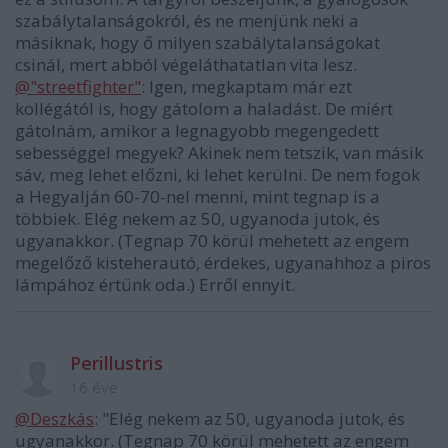
szabálytalanságokról, és ne menjünk neki a
másiknak, hogy ő milyen szabálytalanságokat
csinál, mert abból végeláthatatlan vita lesz.
@"streetfighter"
: Igen, megkaptam már ezt
kollégától is, hogy gátolom a haladást. De miért
gátolnám, amikor a legnagyobb megengedett
sebességgel megyek? Akinek nem tetszik, van másik
sáv, meg lehet előzni, ki lehet kerülni. De nem fogok
a Hegyalján 60-70-nel menni, mint tegnap is a
többiek. Elég nekem az 50, ugyanoda jutok, és
ugyanakkor. (Tegnap 70 körül mehetett az engem
megelőző kisteherautó, érdekes, ugyanahhoz a piros
lámpához értünk oda.) Erről ennyit.
Perillustris
16 éve
@Deszkás
: "Elég nekem az 50, ugyanoda jutok, és
ugyanakkor. (Tegnap 70 körül mehetett az engem