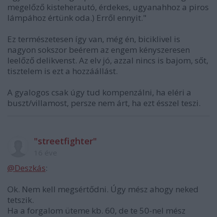
megelőző kisteherautó, érdekes, ugyanahhoz a piros
lámpához értünk oda.) Erről ennyit."
Ez természetesen így van, még én, biciklivel is
nagyon sokszor beérem az engem kényszeresen
leelőző delikvenst. Az elv jó, azzal nincs is bajom, sőt,
tisztelem is ezt a hozzáállást.
A gyalogos csak úgy tud kompenzálni, ha eléri a
buszt/villamost, persze nem árt, ha ezt ésszel teszi.
"streetfighter"
16 éve
@Deszkás
:
Ok. Nem kell megsértődni. Úgy mész ahogy neked
tetszik.
Ha a forgalom üteme kb. 60, de te 50-nel mész