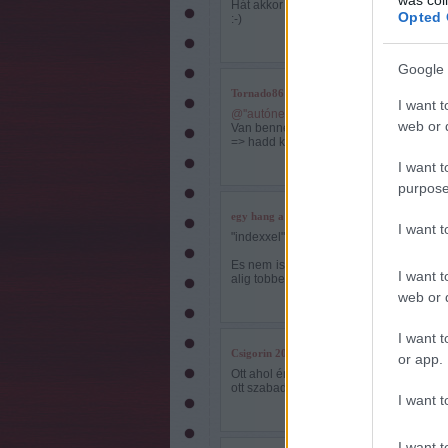
Hát akkor mégsem szenzáció, hiszen nem
Opted 
:-)
Google 
Tornado86
2010.08.24. 17:36:25
I want t
@''autónepper.''
:
web or d
Van benne valami, bár ha kevés a rutin
=> hadd káromkodjon a sok boldog embe
I want t
purpose
egy hang a hátsó sorból
2010.08.24. 17:52:4
I want 
"indexxel" :)
Es nem is ez a legviccesebb, hanem hog
I want t
alig tobbet, 46400-at.
web or d
I want t
Csigorin
2010.08.24. 17:55:33
or app.
Ott ahol én megyek a zebrán sose szokot
ott szabad szokott lenni...
I want t
I want t