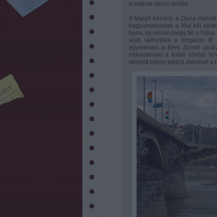
is tudnak okulni belőle.
A Margit körútról a Duna irányá
hagyományosan a főút két sávba
balra, és onnan megy fel a hídra. Í
alatt, vélhetően a forgalom fő 
egyenesen a Bem József utcára.
indexeléssel a külső sávból lehe
lehetett letérni jobbra indexxel a 