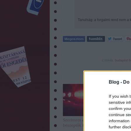
Tanulság: a forgalmi rend nem a
Címkék:
budapest
b
Blog -
Do 
If you wish 
sensitive in
confirm you
continue se
Szerintem ezt
A Toyota C-HR
information 
beszopták sokan
okos
further disc
elektronikája