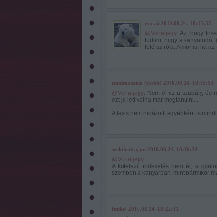
cso zsi
2010.08.24. 18:15:35
@Vonaljegy
: Az, hogy fris
tudom, hogy a kanyarodó fő
letérsz róla. Akkor is, ha a
tundrazuzmo (törölt)
2010.08.24. 18:15:53
@Vonaljegy
: Nem él ez a szabály, és 
ezt jó lett volna már megtanulni...
A taxis nem hibázott, egyébként is mindig
seekthedragon
2010.08.24. 18:16:34
@Vonaljegy
:
A kötelező indexelés nem él, a gyal
szemben a kanyarban, mint bármikor m
[mike]
2010.08.24. 18:22:31