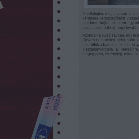
A hídfelújítás még javában tart, 
kérdéses kereszteződést visszaál
majdnem bajba. Mentem ugyani
azzal a szándékkal, hogy tovább 
Azonban a külső sávban, egy taxis
(hiszen nem kellett neki) balra 
elkerültük a balesetet, letekerte a
visszakanyarodva a helyszín
mégegyszer, és tényleg, minden ko