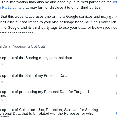
. This information may also be disclosed by us to third parties on the
IA
bam
(
727
Participants
that may further disclose it to other third parties.
brin
(
33
)
Kommentek:
 that this website/app uses one or more Google services and may gath
dug
i tartalomnak minősülnek, értük a
szolgáltatás technikai
üzemeltetője semmilyen felelősséget nem vállal,
erős
including but not limited to your visit or usage behaviour. You may click 
ez. Részletek a
Felhasználási feltételekben
és az
adatvédelmi tájékoztatóban
.
fény
(
39
)
 to Google and its third-party tags to use your data for below specifi
híd
(
ogle consent section.
járda
kére
körf
51
(
10
)
l Data Processing Opt Outs
eto gondolom attori az ideiglenes lezarast nagygazzal mondvan 'ez
közte
lámp
(
10
)
o opt-out of the Sharing of my personal data.
(
2
)
Válasz erre
műsz
In
nyer
park
rend
(
3
)
o opt-out of the Sale of my Personal Data.
almat visszaállították."
szél
(
1
)
t
In
lőtt. Ha nem vetted észre, akkor fehér bottal jársz.
tehe
kor már át lehet menni a Margit-hídon?
töme
to opt-out of processing my Personal Data for Targeted
tuda
Válasz erre
(
71
)
ing.
záró
In
o opt-out of Collection, Use, Retention, Sale, and/or Sharing
kerékpárral"
ersonal Data that Is Unrelated with the Purposes for which it
lected.