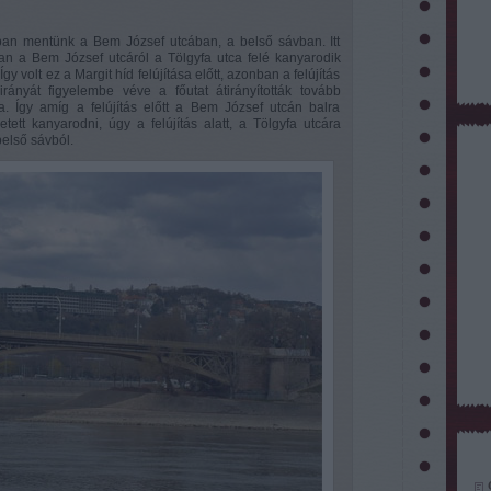
ban mentünk a Bem József utcában, a belső sávban. Itt
n a Bem József utcáról a Tölgyfa utca felé kanyarodik
gy volt ez a Margit híd felújítása előtt, azonban a felújítás
irányát figyelembe véve a főutat átirányították tovább
 Így amíg a felújítás előtt a Bem József utcán balra
tett kanyarodni, úgy a felújítás alatt, a Tölgyfa utcára
belső sávból.