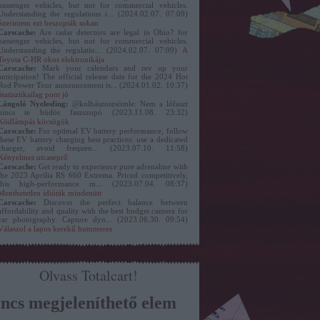
passenger vehicles, but not for commercial vehicles.
Understanding the regulations i...
(
2024.02.07. 07:09
)
Szerintem ezt beszopták sokan
Carscache:
Are radar detectors are legal in Ohio? for
passenger vehicles, but not for commercial vehicles.
Understanding the regulatio...
(
2024.02.07. 07:09
)
A
Toyota C-HR okos elektronikája
Carscache:
Mark your calendars and rev up your
anticipation! The official release date for the 2024 Hot
Rod Power Tour announcement is...
(
2024.01.02. 10:37
)
Statisztikailag pont jó
Lángoló Nyelesfing:
@kolbászoszsömle: Nem a lófaszt
nincs te büdös faszszopó
(
2023.11.08. 23:32
)
Ködlámpás köcsögök
Carscache:
For optimal EV battery performance, follow
these EV battery charging best practices: use a dedicated
charger, avoid frequen...
(
2023.07.10. 11:58
)
Kényelmes utcaseprő
Carscache:
Get ready to experience pure adrenaline with
the 2023 Aprilia RS 660 Extrema. Priced competitively,
this high-performance m...
(
2023.07.04. 08:37
)
Menthetetlen idióták mindenütt
Carscache:
Discover the perfect balance between
affordability and quality with the best budget camera for
car photography. Capture dyn...
(
2023.06.30. 09:54
)
Válaszol a lapos kerekű hummeres
Olvass Totalcart!
ncs megjeleníthető elem