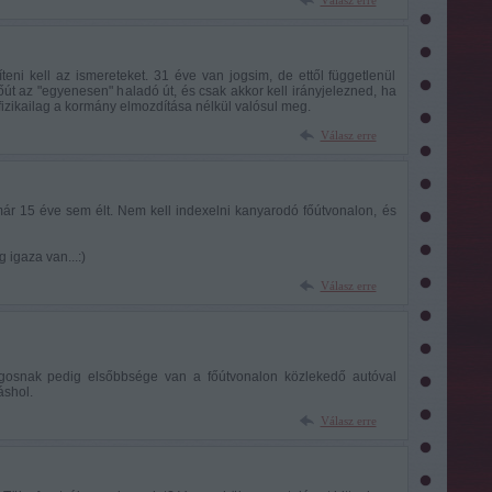
síteni kell az ismereteket. 31 éve van jogsim, de ettől függetlenül
út az "egyenesen" haladó út, és csak akkor kell irányjelezned, ha
z fizikailag a kormány elmozdítása nélkül valósul meg.
Válasz erre
már 15 éve sem élt. Nem kell indexelni kanyarodó főútvonalon, és
 igaza van...:)
Válasz erre
ogosnak pedig elsőbbsége van a főútvonalon közlekedő autóval
áshol.
Válasz erre