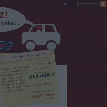
z!
lyéket...