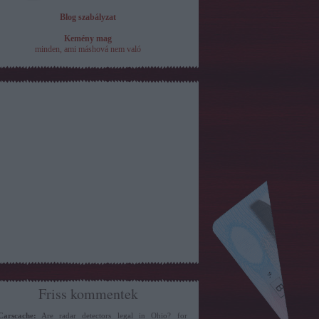
Blog szabályzat
Kemény mag
minden, ami máshová nem való
Friss kommentek
Carscache:
Are radar detectors legal in Ohio? for