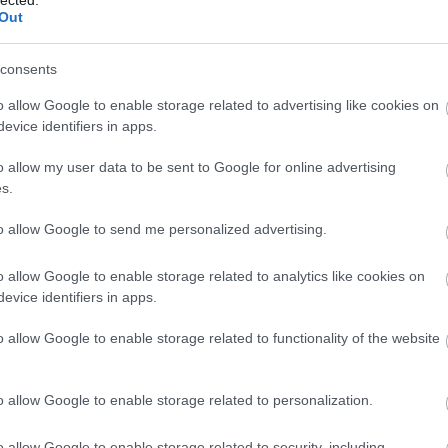
 tarolta le.
Out
Válasz erre
consents
o allow Google to enable storage related to advertising like cookies on
evice identifiers in apps.
, még lassabb haladással kivédhetõ, max. káromkodás lesz a vége
r :)
o allow my user data to be sent to Google for online advertising
Válasz erre
s.
5
to allow Google to send me personalized advertising.
y erre 20900 talalatot ad a gugli, a helyesre ("indexszel") pedig
o allow Google to enable storage related to analytics like cookies on
evice identifiers in apps.
Válasz erre
o allow Google to enable storage related to functionality of the website
t átmenni gyalogos, ezért majd holnaptól nem is nézem ... mer hát
o allow Google to enable storage related to personalization.
Válasz erre
o allow Google to enable storage related to security, including