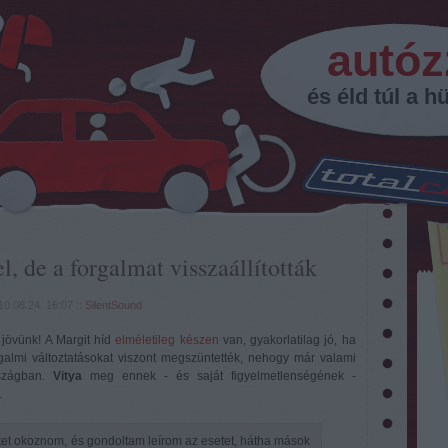
autóz
és éld túl a hü
l, de a forgalmat visszaállították
10.08.24. 16:07
::
SilentSound
, jövünk! A Margit híd
elméletileg készen
van, gyakorlatilag jó, ha
galmi változtatásokat viszont megszüntették, nehogy már valami
szágban.
Vitya
meg ennek - és saját figyelmetlenségének -
.
tet okoznom, és gondoltam leírom az esetet, hátha mások