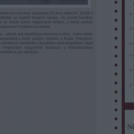
hivatalosan azonban augusztus 20-ával véget ért. Emiatt a
lították az eredeti forgalmi rendre... És emiatt kerültem
s az elmúlt évben megszokott módon, a belső sávban
egyenesen folytatom az utamat.
, - akinek van lehetősége felmenni a hídra - index nélkül
kanyarodott a külső sávban, követve a főutat. Fékeztünk,
z ablakot és átordította a tényállást, amit elfogadtam. Majd
re, megnéztem megamnak pontosan a kereszteződést
rrektül ki van táblázva.
Ni