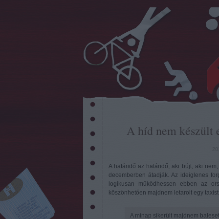
A híd nem készült e
20
A határidő az határidő, aki bújt, aki nem
decemberben átadják. Az ideiglenes for
logikusan működhessen ebben az or
köszönhetően majdnem letarolt egy taxist
A minap sikerült majdnem balese