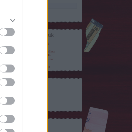
Mi is olvassuk
KRESZ
Dugóhíradó
Belsőség
Autófília
Autóskártya
Budapest Száksz
BKV figyelő
MÁV figyelő
S-blog
Tékozló Homár
Úrvezető
Gáz + Fék
Mobilitás
BMW tuning
Feedek
RSS 2.0
bejegyzések
,
kommentek
Egyéb