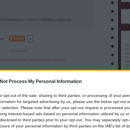
 körülményekhez, hanem a táblákhoz igazodik.
Tetszik
0
114
komment
iztonság
közlekedés
autó
veszélyes
taxi
kresz
Ajánlott bejegyzések:
Not Process My Personal Information
to opt-out of the sale, sharing to third parties, or processing of your per
formation for targeted advertising by us, please use the below opt-out s
r selection. Please note that after your opt-out request is processed y
eing interest-based ads based on personal information utilized by us or
Mi lesz itt, ha
Meglepetésszerű
disclosed to third parties prior to your opt-out. You may separately opt-
ablak
lesznek önvezető
STOP tábla
losure of your personal information by third parties on the IAB’s list of
(
190
autók?
autó