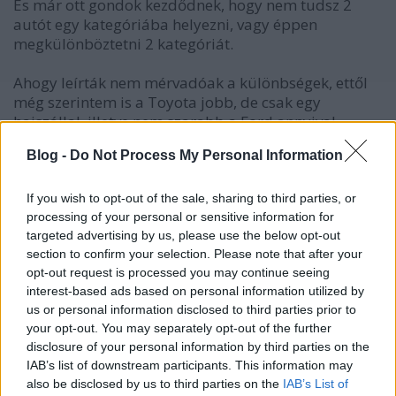
És már ott gondok kezdődnek, hogy nem tudsz 2
autót egy kategóriába helyezni, vagy éppen
megkülönböztetni 2 kategóriát.
Ahogy leírták nem mérvadóak a különbségek, ettől
még szerintem is a Toyota jobb, de csak egy
hajszállal, illetve nem szarabb a Ford annyival.
Blog -
Do Not Process My Personal Information
Biztos sok helyről kapod te is, hogy miért szar a
japán (drágább alkatrészek, bonyolultabb
megoldások pl. Vtec (amit személy szerint szeretek, a
If you wish to opt-out of the sale, sharing to third parties, or
motorom is ezzel szerelt), amivel még drágább lesz),
processing of your personal or sensitive information for
targeted advertising by us, please use the below opt-out
valahogy innen is eredhet ez a komplexusod, hogy
section to confirm your selection. Please note that after your
habzó szájjal kell a másiknak ugrani.
opt-out request is processed you may continue seeing
interest-based ads based on personal information utilized by
Nem baj, majd kinövöd.
us or personal information disclosed to third parties prior to
your opt-out. You may separately opt-out of the further
disclosure of your personal information by third parties on the
boek
IAB’s list of downstream participants. This information may
also be disclosed by us to third parties on the
IAB’s List of
15 éve