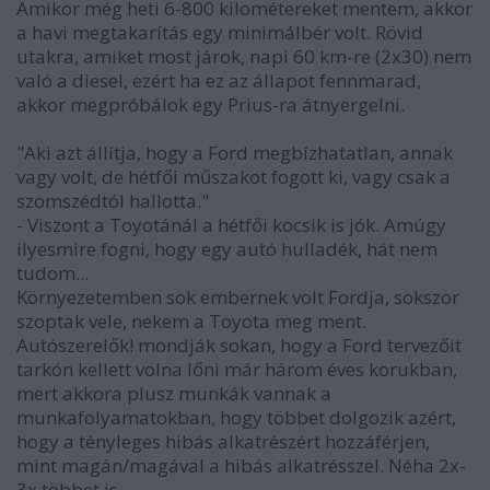
Amikor még heti 6-800 kilométereket mentem, akkor
a havi megtakarítás egy minimálbér volt. Rövid
utakra, amiket most járok, napi 60 km-re (2x30) nem
való a diesel, ezért ha ez az állapot fennmarad,
akkor megpróbálok egy Prius-ra átnyergelni.
"Aki azt állítja, hogy a Ford megbízhatatlan, annak
vagy volt, de hétfői műszakot fogott ki, vagy csak a
szomszédtól hallotta."
- Viszont a Toyotánál a hétfői kocsik is jók. Amúgy
ilyesmire fogni, hogy egy autó hulladék, hát nem
tudom...
Környezetemben sok embernek volt Fordja, sokszor
szoptak vele, nekem a Toyota meg ment.
Autószerelők! mondják sokan, hogy a Ford tervezőit
tarkón kellett volna lőni már három éves korukban,
mert akkora plusz munkák vannak a
munkafolyamatokban, hogy többet dolgozik azért,
hogy a tényleges hibás alkatrészért hozzáférjen,
mint magán/magával a hibás alkatrésszel. Néha 2x-
3x többet is.