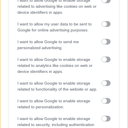
I want to allow Google to enable storage
15 éve
related to advertising like cookies on web or
@SzLacika
:
device identifiers in apps.
Egyetértek, 1-2 tized tényleg nem oszt nem szoroz.
Egyszer volt a különbség 1,5 is, illetve többször
I want to allow my user data to be sent to
billen a mérleg az egyik irányba.
Google for online advertising purposes.
I want to allow Google to send me
personalized advertising.
Reggie
I want to allow Google to enable storage
15 éve
related to analytics like cookies on web or
@D4D
: De buzik. De igy mar ertem, koszike.
device identifiers in apps.
I want to allow Google to enable storage
related to functionality of the website or app.
D4D
15 éve
I want to allow Google to enable storage
@boek
:
related to personalization.
"Kezdjük ott, hogy nem tudom mikor írtam, hogy a
I want to allow Google to enable storage
Toyota szarabb, mint a Ford."
related to security, including authentication
- Ez igaz, te is azt írtad, hogy a Toyota a jobb: