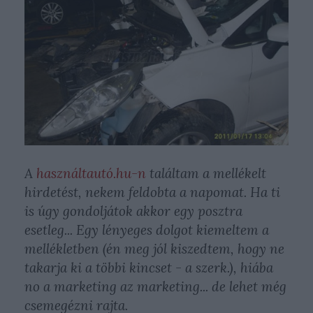
A
használtautó.hu-n
találtam a mellékelt
hirdetést, nekem feldobta a napomat. Ha ti
is úgy gondoljátok akkor egy posztra
esetleg... Egy lényeges dolgot kiemeltem a
mellékletben
(én meg jól kiszedtem, hogy ne
takarja ki a többi kincset - a szerk.)
, hiába
no a marketing az marketing... de lehet még
csemegézni rajta.