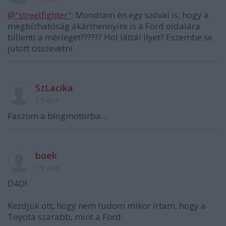
@"streetfighter"
: Mondtam én egy szóval is, hogy a
megbízhatóság akármennyire is a Ford oldalára
billenti a mérleget?????? Hol láttál ilyet? Eszembe se
jutott összevetni.
SzLacika
15 éve
Faszom a blogmotorba....
boek
15 éve
D4D!
Kezdjük ott, hogy nem tudom mikor írtam, hogy a
Toyota szarabb, mint a Ford.