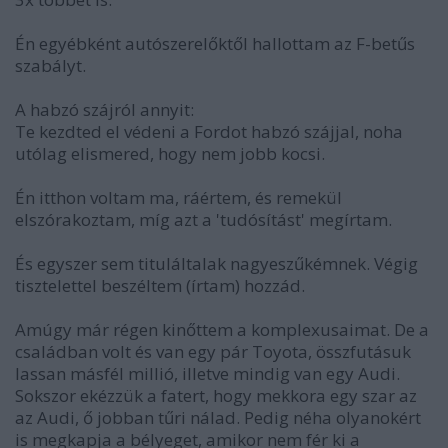
Én egyébként autószerelőktől hallottam az F-betűs
szabályt.
A habzó szájról annyit:
Te kezdted el védeni a Fordot habzó szájjal, noha
utólag elismered, hogy nem jobb kocsi.
Én itthon voltam ma, ráértem, és remekül
elszórakoztam, míg azt a 'tudósítást' megírtam.
És egyszer sem tituláltalak nagyeszűkémnek. Végig
tisztelettel beszéltem (írtam) hozzád.
Amúgy már régen kinőttem a komplexusaimat. De a
családban volt és van egy pár Toyota, összfutásuk
lassan másfél millió, illetve mindig van egy Audi.
Sokszor ekézzük a fatert, hogy mekkora egy szar az
az Audi, ő jobban tűri nálad. Pedig néha olyanokért
is megkapja a bélyeget, amikor nem fér ki a