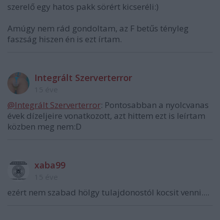
szerelő egy hatos pakk sörért kicseréli:)
Amúgy nem rád gondoltam, az F betűs tényleg
faszság hiszen én is ezt írtam.
Integrált Szerverterror
15 éve
@Integrált Szerverterror
: Pontosabban a nyolcvanas
évek dízeljeire vonatkozott, azt hittem ezt is leírtam
közben meg nem:D
xaba99
15 éve
ezért nem szabad hölgy tulajdonostól kocsit venni....