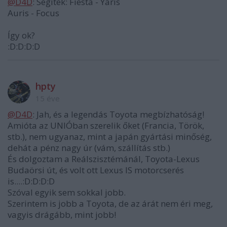
@D4D
: Segítek: Fiesta - Yaris
Auris - Focus
Így ok?
:D:D:D:D
hpty
15 éve
@D4D
: Jah, és a legendás Toyota megbízhatóság!
Amióta az UNIÓban szerelik őket (Francia, Török,
stb.), nem ugyanaz, mint a japán gyártási minőség,
dehát a pénz nagy úr (vám, szállítás stb.)
És dolgoztam a Reálszisztémánál, Toyota-Lexus
Budaörsi út, és volt ott Lexus IS motorcserés
is....:D:D:D:D
Szóval egyik sem sokkal jobb.
Szerintem is jobb a Toyota, de az árát nem éri meg,
vagyis drágább, mint jobb!