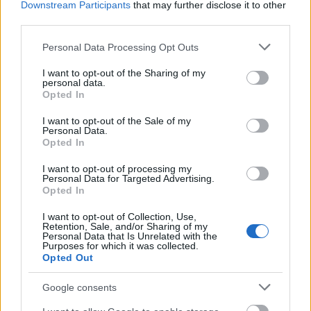
Downstream Participants
that may further disclose it to other
@Reggie
:
third parties.
Na te is ki tudod ám fordítani a dolgot.
Please note that this website/app uses one or more Google
Personal Data Processing Opt Outs
services and may gather and store information including but
not limited to your visit or usage behaviour. You may click to
I want to opt-out of the Sharing of my
personal data.
grant or deny consent to Google and its third-party tags to
Opted In
Reggie
use your data for below specified purposes in below Google
15 éve
consent section.
I want to opt-out of the Sale of my
Personal Data.
@boek
: Koszonom:)
Opted In
I want to opt-out of processing my
Personal Data for Targeted Advertising.
Opted In
D4D
15 éve
I want to opt-out of Collection, Use,
Retention, Sale, and/or Sharing of my
@Reggie
: Ott a kevesebb a jobb, mivel a németeknél
Personal Data that Is Unrelated with the
az egyes a jó osztályzat.
Purposes for which it was collected.
Opted Out
Google consents
D4D