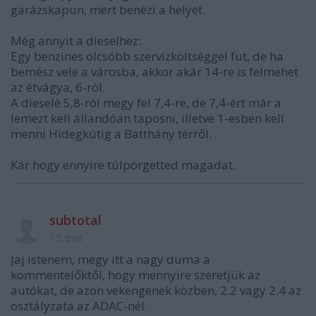
garázskapun, mert benézi a helyet.
Még annyit a dieselhez:
Egy benzines olcsóbb szervízköltséggel fut, de ha
bemész vele a városba, akkor akár 14-re is felmehet
az étvágya, 6-ról.
A dieselé 5,8-ról megy fel 7,4-re, de 7,4-ért már a
lemezt kell állandóan taposni, illetve 1-esben kell
menni Hidegkútig a Batthány térről.
Kár hogy ennyire túlpörgetted magadat.
subtotal
15 éve
Jaj istenem, megy itt a nagy duma a
kommentelőktől, hogy mennyire szeretjük az
autókat, de azon vekengenek közben, 2.2 vagy 2.4 az
osztályzata az ADAC-nél.