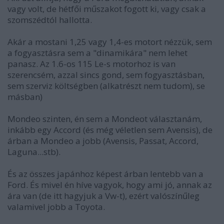
vagy volt, de hétfői műszakot fogott ki, vagy csak a
szomszédtól hallotta.
Akár a mostani 1,25 vagy 1,4-es motort nézzük, sem
a fogyasztásra sem a "dinamikára" nem lehet
panasz. Az 1.6-os 115 Le-s motorhoz is van
szerencsém, azzal sincs gond, sem fogyasztásban,
sem szerviz költségben (alkatrészt nem tudom), se
másban)
Mondeo szinten, én sem a Mondeot választanám,
inkább egy Accord (és még véletlen sem Avensis), de
árban a Mondeo a jobb (Avensis, Passat, Accord,
Laguna...stb).
És az összes japánhoz képest árban lentebb van a
Ford. És mivel én híve vagyok, hogy ami jó, annak az
ára van (de itt hagyjuk a Vw-t), ezért valószínűleg
valamivel jobb a Toyota.