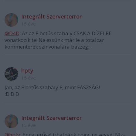
Integrált Szerverterror
15 éve
@D4D
: Az az F betűs szabály CSAK A DÍZELRE
vonatkozik te! Ne essünk már le a totalcar
kommenterek színvonalára bazzeg...
hpty
15 éve
Jah, az F betűs szabály F, mint FASZSÁG!
:D:D:D
Integrált Szerverterror
15 éve
@hpty
: Ennyi erővel írhatnánk hogy: ne vegyél NJ-s