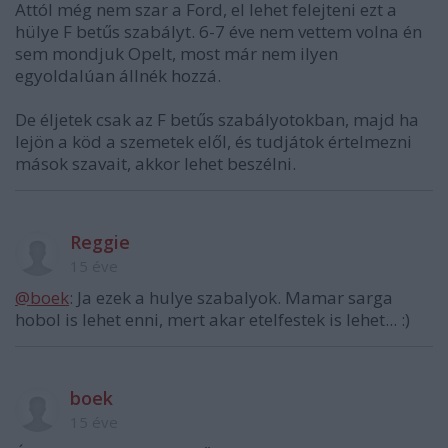
Attól még nem szar a Ford, el lehet felejteni ezt a
hülye F betűs szabályt. 6-7 éve nem vettem volna én
sem mondjuk Opelt, most már nem ilyen
egyoldalúan állnék hozzá.
De éljetek csak az F betűs szabályotokban, majd ha
lejön a köd a szemetek elől, és tudjátok értelmezni
mások szavait, akkor lehet beszélni.
Reggie
15 éve
@boek
: Ja ezek a hulye szabalyok. Mamar sarga
hobol is lehet enni, mert akar etelfestek is lehet... :)
boek
15 éve