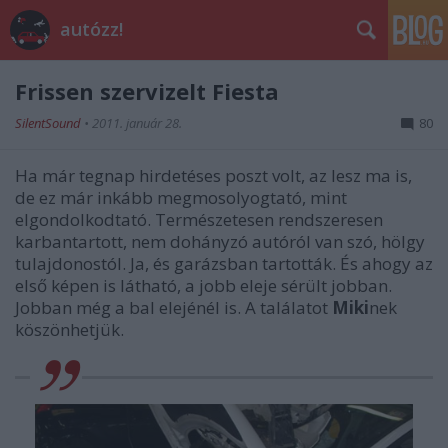
autózz!
Frissen szervizelt Fiesta
SilentSound
•
2011. január 28.
80
Ha már tegnap hirdetéses poszt volt, az lesz ma is,
de ez már inkább megmosolyogtató, mint
elgondolkodtató. Természetesen rendszeresen
karbantartott, nem dohányzó autóról van szó, hölgy
tulajdonostól. Ja, és garázsban tartották. És ahogy az
első képen is látható, a jobb eleje sérült jobban.
Jobban még a bal elejénél is. A találatot
Miki
nek
köszönhetjük.