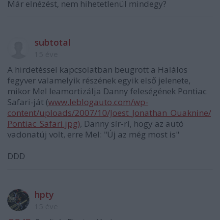
Már elnézést, nem hihetetlenül mindegy?
subtotal
15 éve
A hirdetéssel kapcsolatban beugrott a Halálos
fegyver valamelyik részének egyik első jelenete,
mikor Mel leamortizálja Danny feleségének Pontiac
Safari-ját (
www.leblogauto.com/wp-
content/uploads/2007/10/Joest_Jonathan_Ouaknine/
Pontiac_Safari.jpg)
, Danny sír-rí, hogy az autó
vadonatúj volt, erre Mel: "Új az még most is"
DDD
hpty
15 éve