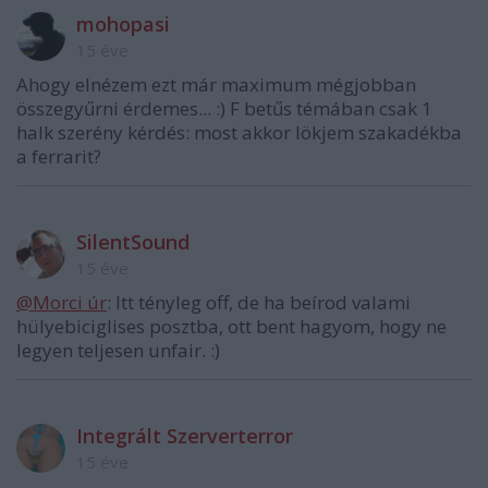
mohopasi
15 éve
Ahogy elnézem ezt már maximum mégjobban
összegyűrni érdemes... :) F betűs témában csak 1
halk szerény kérdés: most akkor lökjem szakadékba
a ferrarit?
SilentSound
15 éve
@Morci úr
: Itt tényleg off, de ha beírod valami
hülyebiciglises posztba, ott bent hagyom, hogy ne
legyen teljesen unfair. :)
Integrált Szerverterror
15 éve