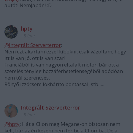
autót! NemJapán! :D
hpty
15 éve
@Integrált Szerverterror
:
Nem ezt akartam ezzel kibökni, csak vázoltam, hogy
itt is van jó, ott is van szar!
Franciából is van nagyon eltalált motor, bár ott a
szerelés tényleg hozzáférhetetlenségéből adódóan
nem túl szerencsés.
Rönyő izzócsere lökhárító bontással, stb.....
Integrált Szerverterror
15 éve
@hpty
: Hát a Clion meg Megane-on biztosan nem
kell, bár az én kezem nem fér be a Cliomba. De a