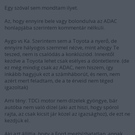
Egy szóval sem mondtam ilyet.
Az, hogy ennyire bele vagy bolondulva az ADAC
honlapjába szerintem kommentár nélküli.
Aygo vs Ka. Szerintem sem a Toyota a nyerő, de
ennyire hályogos szemmel nézve, mint ahogy Te
teszed, nem is csalódás a konklúziód. Innentől
kezdve a Toyota lehet csak esélyes a döntetlenre. (de
ez még mindig csak az ADAC, nem hiszem, így
inkább hagyjuk ezt a számháborút, és nem, nem
azért mert feladtam, de a te érveid nem téged
igazoltak)
Ami tény: TDCi motor nem dízelek gyöngye, bár
autóba nem való dízel (aki azt hiszi, hogy spórol
rajta, az csak kicsit jár közel az igazsághoz), de ezt ne
kezdjük el.
Aki azt állítja, hogy a Ford megbízhatatlan, annak