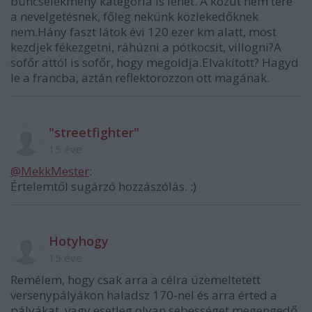
büncselekmény kategória is lehet. A közút nem tere
a nevelgetésnek, főleg nekünk közlekedőknek
nem.Hány faszt látok évi 120 ezer km alatt, most
kezdjek fékezgetni, ráhúzni a pótkocsit, villogni?A
sofőr attól is sofőr, hogy megoldja.Elvakított? Hagyd
le a francba, aztán reflektorozzon ott magának.
"streetfighter"
15 éve
@MekkMester
:
Értelemtől sugárzó hozzászólás. :)
Hotyhogy
15 éve
Remélem, hogy csak arra a célra üzemeltetett
versenypályákon haladsz 170-nel és arra érted a
pályákat, vagy esetleg olyan sebességet megengedő