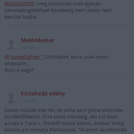
@szzoli2009
: öreg bömössel csak éjjel,és
útvonalengedéllyel közlekedj mert akkor nem
kerülsz bajba
MekkMester
15 éve
@"streetfighter"
: Sztrítikém, bocs, csak most
olvastam...
Buzi-e vagy?
közlekedő edény
15 éve
Sokan húztak már fel, de soha nem jutna eszembe
büntetőfékezni. Erre nincs mentség. Aki ezt teszi,
annak a Tanú c. filmből tudok idézni, amikor Virág
elvtárs azt mondja Pelikánnak: "Áramot vezethetnék