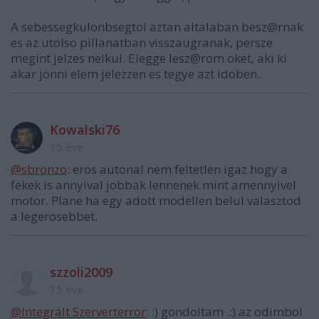
A sebessegkulonbsegtol aztan altalaban besz@rnak
es az utolso pillanatban visszaugranak, persze
megint jelzes nelkul. Elegge lesz@rom oket, aki ki
akar jonni elem jelezzen es tegye azt idoben.
Kowalski76
15 éve
@sbronzo
: eros autonal nem feltetlen igaz hogy a
fekek is annyival jobbak lennenek mint amennyivel
motor. Plane ha egy adott modellen belul valasztod
a legerosebbet.
szzoli2009
15 éve
@Integrált Szerverterror
: :) gondoltam .:) az odimbol