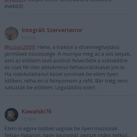
évekből.
Integrált Szerverterror
15 éve
@szzoli2009
: Hehe, a traktor a dízelmeghajtású
járművek összessége. A murnya meg az a sós latyak,
ami az előttem levő autóról felverődik a szélvédőre
és csak fél liter ablakmosó felhasználásával jön le.
Ha indokolatlanul közel sorolnak be elém ilyen
időben, néha én is felnyomom a refit. Bár még nem
satuztak be előttem. Legalábbis ezért.
Kowalski76
15 éve
Elem is egyre tobbet vagnak be ilyen mazsolak
fektav-hataron, nagy svunggal, persze index nelkul...