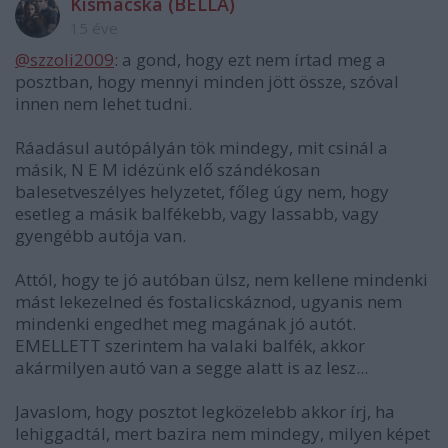
Kismacska (BELLA)
15 éve
@szzoli2009
: a gond, hogy ezt nem írtad meg a
posztban, hogy mennyi minden jött össze, szóval
innen nem lehet tudni.
Ráadásul autópályán tök mindegy, mit csinál a
másik, N E M idézünk elő szándékosan
balesetveszélyes helyzetet, főleg úgy nem, hogy
esetleg a másik balfékebb, vagy lassabb, vagy
gyengébb autója van.
Attól, hogy te jó autóban ülsz, nem kellene mindenki
mást lekezelned és fostalicskáznod, ugyanis nem
mindenki engedhet meg magának jó autót.
EMELLETT szerintem ha valaki balfék, akkor
akármilyen autó van a segge alatt is az lesz...
Javaslom, hogy posztot legközelebb akkor írj, ha
lehiggadtál, mert bazira nem mindegy, milyen képet