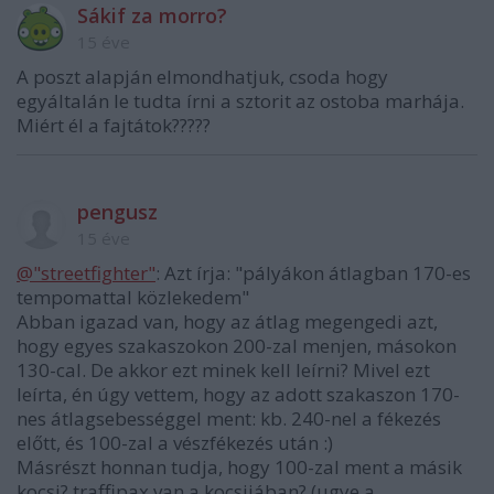
Sákif za morro?
15 éve
A poszt alapján elmondhatjuk, csoda hogy
egyáltalán le tudta írni a sztorit az ostoba marhája.
Miért él a fajtátok?????
pengusz
15 éve
@"streetfighter"
: Azt írja: "pályákon átlagban 170-es
tempomattal közlekedem"
Abban igazad van, hogy az átlag megengedi azt,
hogy egyes szakaszokon 200-zal menjen, másokon
130-cal. De akkor ezt minek kell leírni? Mivel ezt
leírta, én úgy vettem, hogy az adott szakaszon 170-
nes átlagsebességgel ment: kb. 240-nel a fékezés
előtt, és 100-zal a vészfékezés után :)
Másrészt honnan tudja, hogy 100-zal ment a másik
kocsi? traffipax van a kocsijában? (ugye a