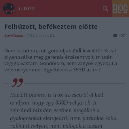
autózz!
Felhúzott, befékeztem előtte
SilentSound
•
2011. március 04.
407
Nem is tudom, mit gondoljak
Zoli
leveléről. Kicsit
olyan szálka meg gerenda érzésem volt, miután
végigolvastam. Gondolom, nem vagyok egyedül a
véleményemmel. Egyébként a 353D az mi?
Mielőtt bármit is írok az esetről el kell
áruljam, hogy egy 353D vel járok. A
zebránál minden esetben megállok a
gyalogosokat elengedni, nem parkolok soha
rokkant helyen, nem villogok a lassan