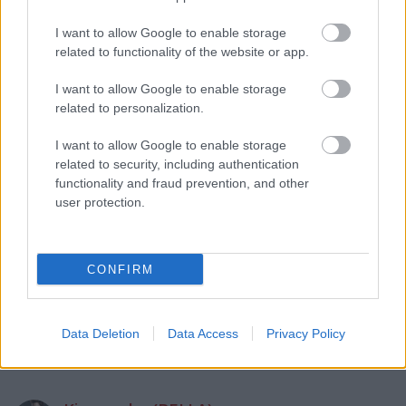
nememmel is. :D Nem munkál a tesztoszteron, szóval
I want to allow Google to enable storage
nem tudhatom. :)
related to functionality of the website or app.
A kérdésedre pedig a fentieken kívül a válasz egy
I want to allow Google to enable storage
rejtély. Hogy jó időjárási körülmények között miért
related to personalization.
jó... én a kisteherautókat is előzöm, ha lehet. Ha
látom, hogy jó tempót nyom (130), akor lemaradok
I want to allow Google to enable storage
mögötte egy picit, hogy nagyobb legyen a távolság
related to security, including authentication
és utána gyorsulok fel én is vissza 130-ra.
functionality and fraud prevention, and other
user protection.
Kismacska (BELLA)
15 éve
CONFIRM
@csintapala
: no és add ehhez hozzá, hogy ugye kb.
100-zal megy maximum, nem pörgeti úgy a motort
Data Deletion
Data Access
Privacy Policy
sem. :D