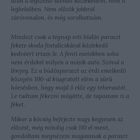
után a legszélső sávban közlekedem, nem a
legbelsőben. Nem előzök jobbról
záróvonalon, és még sorolhatnám.
Mindezt csak a tegnap esti büdös paraszt
fekete skoda fostalicskával közlekedő
kedvéért írtam le. A fenti esetekben soha
nem érdekel milyen a másik autó. Szóval a
lényeg. Ez a büdösparaszt az érdi emelkedő
közepén 100-al kiugratott elém a sűrű
hóesésben, hogy majd ő előz egy teherautót.
Le tudtam fékezni mögötte, de tapostam is a
féket.
Mikor a köcsög befejezte nagy kegyesen az
előzést, még mindig csak 110 el ment,
gondoltam megnézem magamnak a paraszt