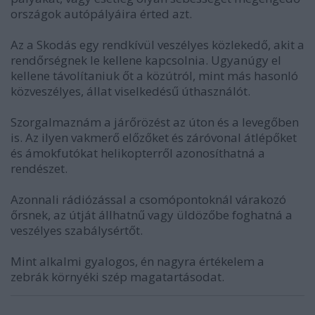
országok autópályáira érted azt.
Az a Skodás egy rendkívül veszélyes közlekedő, akit a
rendőrségnek le kellene kapcsolnia. Ugyanúgy el
kellene távolítaniuk őt a közútról, mint más hasonló
közveszélyes, állat viselkedésű úthasználót.
Szorgalmaznám a járőrözést az úton és a levegőben
is. Az ilyen vakmerő előzőket és záróvonal átlépőket
és ámokfutókat helikopterről azonosíthatná a
rendészet.
Azonnali rádiózással a csomópontoknál várakozó
őrsnek, az útját állhatnű vagy üldözőbe foghatná a
veszélyes szabálysértőt.
Mint alkalmi gyalogos, én nagyra értékelem a
zebrák környéki szép magatartásodat.