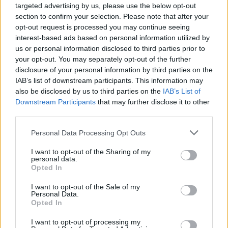
egy fasz, büntetősatuzik, a feleséged meg elrántja a
targeted advertising by us, please use the below opt-out
kormányt, és meghal a gyerekeddel a kocsiban. Így
section to confirm your selection. Please note that after your
már ugye másképp fest a dolog?
opt-out request is processed you may continue seeing
interest-based ads based on personal information utilized by
us or personal information disclosed to third parties prior to
your opt-out. You may separately opt-out of the further
"streetfighter"
disclosure of your personal information by third parties on the
15 éve
IAB’s list of downstream participants. This information may
also be disclosed by us to third parties on the
IAB’s List of
@pengusz
:
Downstream Participants
that may further disclose it to other
Mint már korábban megjegyeztem, a szöveget
third parties.
értelmezni is tudni kéne.
De ne szomorkodj, nem vagy egyedül, sőt. :)
Please note that this website/app uses one or more Google
Personal Data Processing Opt Outs
services and may gather and store information including but
not limited to your visit or usage behaviour. You may click to
I want to opt-out of the Sharing of my
personal data.
grant or deny consent to Google and its third-party tags to
12Rómeó
Opted In
use your data for below specified purposes in below Google
15 éve
consent section.
I want to opt-out of the Sale of my
Personal Data.
@lordjim
: Igen, A 353D az még a régi, "csőrös"
Opted In
Csepel, de inkább az 50-es évek vége.
I want to opt-out of processing my