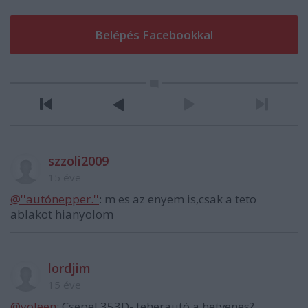
szzoli2009
15 éve
@''autónepper.''
: m es az enyem is,csak a teto
ablakot hianyolom
lordjim
15 éve
@yoleen
: Csepel 353D-,teherautó a hetvenes?