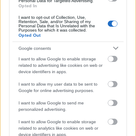
Personal Data for Targeted Advertising.
Opted In
Kismacska (BELLA)
I want to opt-out of Collection, Use,
15 éve
Retention, Sale, and/or Sharing of my
Personal Data that Is Unrelated with the
@flander
: ez attól függ.
Purposes for which it was collected.
Opted Out
Szenteste hajnalán mentünk haza Nyíregyházára,
minden volt: sötét is meg hó is meg köd is. Én meg
Google consents
nem vagyok egy vagány, 90-nel baktattam. Alig
I want to allow Google to enable storage
láttam. Szerencsémre volt előttem egy kamion,
related to advertising like cookies on web or
aminek a lámpáit elég jól lehetett látni, így követtem
device identifiers in apps.
azt. Sokat segített a tájékozódásban (bár nem 10
méterre voltam tőle).
I want to allow my user data to be sent to
Google for online advertising purposes.
Sajnos hamar lement a pályáról, de nagyon klassz
volt, hogy volt támpont abban a fos időben. :)
I want to allow Google to send me
personalized advertising.
Én azon szoktam csodálkozni, hogy oké, hogy erős
meg jó autó, de amikor maximum 110-zel merek
I want to allow Google to enable storage
menni, valaki kiló hatvannal húz el mellettem... jó, én
related to analytics like cookies on web or
nem vagyok egy vagány huszár, kezdve már a
device identifiers in apps.