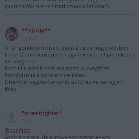
gyorshajtók is erre hivatkoznak állandóan)
**ADAM**
15 éve
A "D" gondolom dízelt jelent a típusmegjelölésben.
Innentől mindenképpen nagy fekete pont jár, fékezés
ide vagy oda.
Nem illik dízelfüsttel mérgezni a levegőt és
hozzájárulni a porszennyezéshez.
Úriember vegyen benzines autót és ne kerregjen.
Béke.
"streetfighter"
15 éve
@pengusz
:
Azt írja persze, de a szövegkörnyezet az egy