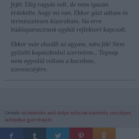
fejét. Elég ragyás volt, de nem igazán
érdekelte, hogy mi van. Ekkor gázt adtam és
természetesen kisoroltam. Na erre
büdösparasztunk egyből reflektort kapcsolt.
Ekkor már elszállt az agyam, satu fék! Nem
győzött kapaszkodni szerintem... Tegnap
nem egyedül voltam a kocsiban,
szerencséjére.
Címkék:
közlekedés
autó
hülye
erőszak
büntetés
veszélyes
autópálya
gyorshajtás