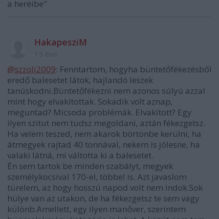
a heréibe"
HakapesziM
15 éve
@szzoli2009
: Fenntartom, hogyha büntetőfékezésből
eredő balesetet látok, hajlandó leszek
tanúskodni.Büntetőfékezni nem azonos súlyú azzal
mint hogy elvakítottak. Sokadik volt aznap,
meguntad? Micsoda problémák. Elvakított? Egy
ilyen szitut nem tudsz megoldani, aztán fékezgetsz.
Ha velem teszed, nem akarok börtönbe kerülni, ha
átmegyek rajtad 40 tonnával, nekem is jólesne, ha
valaki látná, mi váltotta ki a balesetet.
Én sem tartok be minden szabályt, megyek
személykocsival 170-el, többel is. Azt javaslom
türelem, az hogy hosszú napod volt nem indok.Sok
hülye van az utakon, de ha fékezgetsz te sem vagy
különb.Amellett, egy ilyen manőver, szerintem