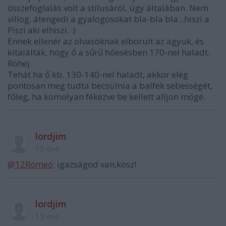
összefoglalás volt a stílusáról, úgy általában. Nem
villog, átengedi a gyalogosokat bla-bla bla...hiszi a
Piszi aki elhiszi. :)
Ennek ellenér az olvasóknak elborult az agyuk, és
kitalálták, hogy ő a sűrű hóesésben 170-nel haladt.
Röhej.
Tehát ha ő kb. 130-140-nel haladt, akkor elég
pontosan meg tudta becsülnia a balfék sebességét,
főleg, ha komolyan fékezve be kellett alljon mögé.
lordjim
15 éve
@12Rómeó
: igazságod van,kösz!
lordjim
15 éve