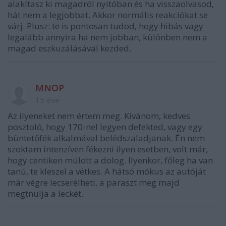
alakítasz ki magadról nyitóban és ha visszaolvasod,
hát nem a legjobbat. Akkor normális reakciókat se
várj. Plusz: te is pontosan tudod, hogy hibás vagy
legalább annyira ha nem jobban, különben nem a
magad eszkuzálásával kezded.
MNOP
15 éve
Az ilyeneket nem értem meg. Kívánom, kedves
posztoló, hogy 170-nel legyen defekted, vagy egy
büntetőfék alkalmával belédszaladjanak. Én nem
szoktam intenzíven fékezni ilyen esetben, volt már,
hogy centiken múlott a dolog. Ilyenkor, főleg ha van
tanú, te kleszel a vétkes. A hátsó mókus az autóját
már végre lecserélheti, a paraszt meg majd
megtnulja a leckét.