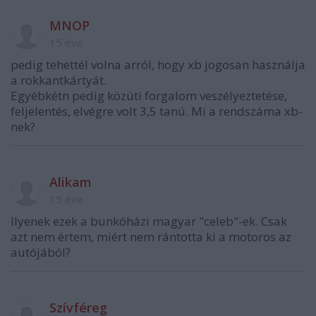
MNOP
15 éve
pedig tehettél volna arról, hogy xb jogosan használja
a rokkantkártyát.
Egyébkétn pedig közúti forgalom veszélyeztetése,
feljelentés, elvégre volt 3,5 tanú. Mi a rendszáma xb-
nek?
Alikam
15 éve
Ilyenek ezek a bunkóházi magyar "celeb"-ek. Csak
azt nem értem, miért nem rántotta ki a motoros az
autójából?
Szívféreg