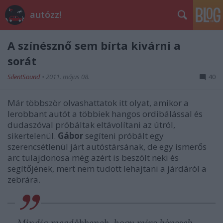
autózz!
A színésznő sem bírta kivárni a
sorát
SilentSound
•
2011. május 08.
40
Már többször olvashattatok itt olyat, amikor a
lerobbant autót a többiek hangos ordibálással és
dudaszóval próbáltak eltávolítani az útról,
sikertelenül.
Gábor
segíteni próbált egy
szerencsétlenül járt autóstársának, de egy ismerős
arc tulajdonosa még azért is beszólt neki és
segítőjének, mert nem tudott lehajtani a járdáról a
zebrára.