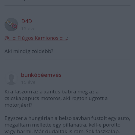
D4D
15 éve
@...::: Flúgos Kamionos :::...
:
Aki mindig zöldebb?
bunkóbéemvés
15 éve
Ki a faszom az a xantus babra meg az a
csicskapapucs motoros, aki rogton ugrott a
motorjáert?
Egyszer a hungárian a belso savban fustolt egy auto,
megalltam mellette egy pillanatra, kell-e porolto
vagy barmi. Már dudaltak is ram. Sok faszkalap.