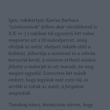
Igen, rokikártyás Xantus Barbara
"színésznőnek" (tőlem akár rövidítheted is
X.B-re :) ) valóban túl egyszerű lett volna
megvárni azt a 10 másodpercet, amíg
eltoljuk az autót, ehelyett inkább elüti a
kislányt, felborítja a motorost és a zebrán
keresztül kerül. A motoros érthető módon
féltette a motorját és ott maradt, én meg
megint egyedül. Szereztem két másik
embert, hogy legyünk már ezen túl, és
arrébb is toltuk az autót, a forgalom
megindult.
Tanulság nincs, kíváncsian várom, hogy