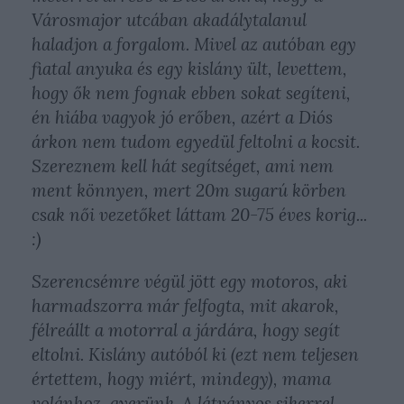
Városmajor utcában akadálytalanul
haladjon a forgalom. Mivel az autóban egy
fiatal anyuka és egy kislány ült, levettem,
hogy ők nem fognak ebben sokat segíteni,
én hiába vagyok jó erőben, azért a Diós
árkon nem tudom egyedül feltolni a kocsit.
Szereznem kell hát segítséget, ami nem
ment könnyen, mert 20m sugarú körben
csak női vezetőket láttam 20-75 éves korig...
:)
Szerencsémre végül jött egy motoros, aki
harmadszorra már felfogta, mit akarok,
félreállt a motorral a járdára, hogy segít
eltolni. Kislány autóból ki (ezt nem teljesen
értettem, hogy miért, mindegy), mama
volánhoz, gyerünk. A látványos sikerrel