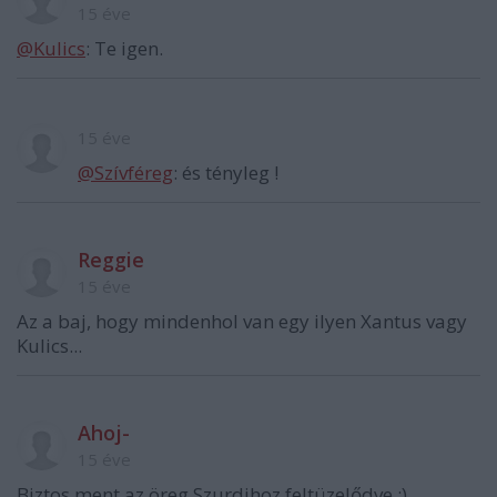
15 éve
@Kulics
: Te igen.
15 éve
@Szívféreg
: és tényleg !
Reggie
15 éve
Az a baj, hogy mindenhol van egy ilyen Xantus vagy
Kulics...
Ahoj-
15 éve
Biztos ment az öreg Szurdihoz feltüzelődve :)