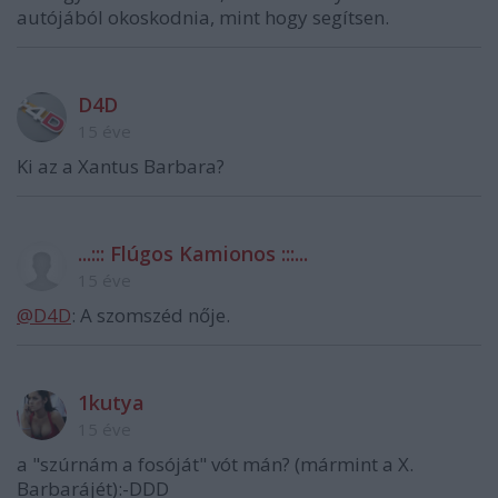
autójából okoskodnia, mint hogy segítsen.
D4D
15 éve
Ki az a Xantus Barbara?
...::: Flúgos Kamionos :::...
15 éve
@D4D
: A szomszéd nője.
1kutya
15 éve
a "szúrnám a fosóját" vót mán? (mármint a X.
Barbarájét):-DDD