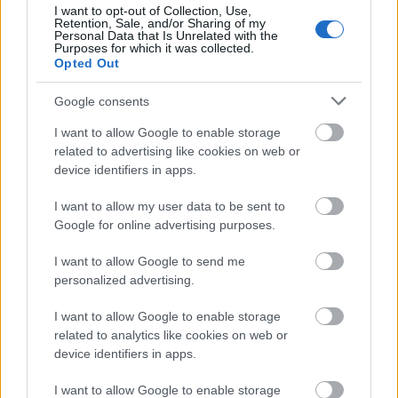
köcsög faszparaszt vagyok" mondat hangos
I want to opt-out of Collection, Use,
üvöltözésével...
Retention, Sale, and/or Sharing of my
Personal Data that Is Unrelated with the
Amúgy ezt nem értem, hol a segítőkészség ilyenkor,
Purposes for which it was collected.
ahelyett, hogy odamennének mondjuk öten, és
Opted Out
eltolnák az autót, mind a húsz izomból dudál.
Egyszer télrn láttunk egy autót az árokba fordulva,
Google consents
ki tudtuk volna kerülni, de megálltunk és
I want to allow Google to enable storage
segítettünk, szerintem ez a normális magatartás.
related to advertising like cookies on web or
Amúgy elég nehezen adta magát az autó, kellett egy
device identifiers in apps.
pár deszka, kb. tíz ember és az autónk
(+vontatókötél), hogy kijöjjön.
I want to allow my user data to be sent to
Google for online advertising purposes.
I want to allow Google to send me
...::: Flúgos Kamionos :::...
personalized advertising.
15 éve
Amúgy lehet, hogy épp szülni ment, és azért sietett :)
I want to allow Google to enable storage
related to analytics like cookies on web or
device identifiers in apps.
tundrazuzmo (törölt)
I want to allow Google to enable storage