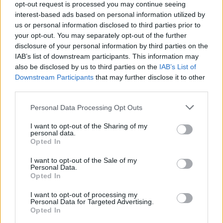
opt-out request is processed you may continue seeing
15 éve
interest-based ads based on personal information utilized by
@...::: Flúgos Kamionos :::...
:
us or personal information disclosed to third parties prior to
Hol itt a gond? Gyűrött papírra is lehet írni :D
your opt-out. You may separately opt-out of the further
disclosure of your personal information by third parties on the
IAB’s list of downstream participants. This information may
also be disclosed by us to third parties on the
IAB’s List of
Deszkás
Downstream Participants
that may further disclose it to other
15 éve
third parties.
@Leadfoot
: Néha kell, hogy tanuljon belőle a dugó
Please note that this website/app uses one or more Google
Personal Data Processing Opt Outs
okozója, pl Bajcsy-Andrássy sarkán, mikr bejönnek a
services and may gather and store information including but
kereszteződésbe akkor is, ha nem férnek át, de jön és
not limited to your visit or usage behaviour. You may click to
I want to opt-out of the Sharing of my
personal data.
jön, ezzel elállva a másik útját.
grant or deny consent to Google and its third-party tags to
Opted In
use your data for below specified purposes in below Google
consent section.
I want to opt-out of the Sale of my
Personal Data.
SomiTomi
Opted In
15 éve
I want to opt-out of processing my
@Deszkás
: Ha beállnak a kereszteződésbe a lámk,
Personal Data for Targeted Advertising.
Opted In
akkor valóban oké, egyébként meg egyenlő az "egy