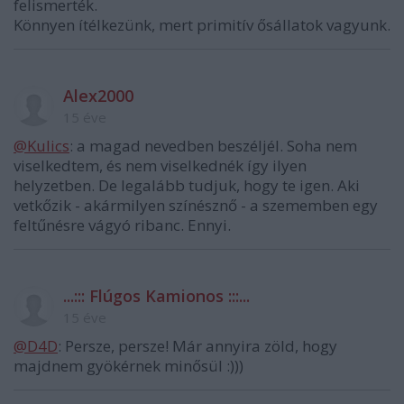
felismerték.
Könnyen ítélkezünk, mert primitív ősállatok vagyunk.
Alex2000
15 éve
@Kulics
: a magad nevedben beszéljél. Soha nem
viselkedtem, és nem viselkednék így ilyen
helyzetben. De legalább tudjuk, hogy te igen. Aki
vetkőzik - akármilyen színésznő - a szememben egy
feltűnésre vágyó ribanc. Ennyi.
...::: Flúgos Kamionos :::...
15 éve
@D4D
: Persze, persze! Már annyira zöld, hogy
majdnem gyökérnek minősül :)))