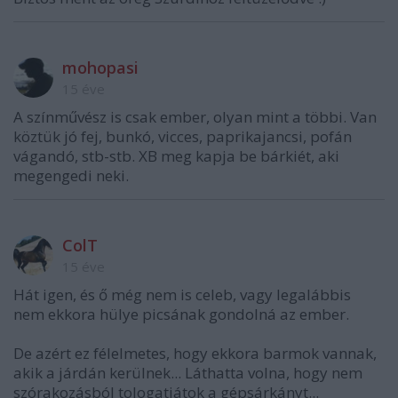
mohopasi
15 éve
A színművész is csak ember, olyan mint a többi. Van
köztük jó fej, bunkó, vicces, paprikajancsi, pofán
vágandó, stb-stb. XB meg kapja be bárkiét, aki
megengedi neki.
ColT
15 éve
Hát igen, és ő még nem is celeb, vagy legalábbis
nem ekkora hülye picsának gondolná az ember.
De azért ez félelmetes, hogy ekkora barmok vannak,
akik a járdán kerülnek... Láthatta volna, hogy nem
szórakozásból tologatjátok a gépsárkányt...