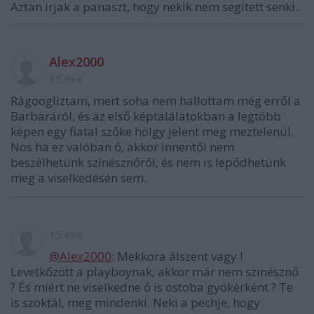
Aztan irjak a panaszt, hogy nekik nem segitett senki..
Alex2000
15 éve
Rágoogliztam, mert soha nem hallottam még erről a
Barbaráról, és az első képtalálatokban a legtöbb
képen egy fiatal szőke hölgy jelent meg meztelenül.
Nos ha ez valóban ő, akkor innentől nem
beszélhetünk színésznőről, és nem is lepődhetünk
meg a viselkedésén sem.
15 éve
@Alex2000
: Mekkora álszent vagy !
Levetkőzött a playboynak, akkor már nem szinésznő
? És miért ne viselkedne ő is ostoba gyökérként ? Te
is szoktál, meg mindenki. Neki a pechje, hogy