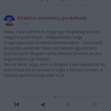
Kitalátor (másként) gondolkodó
15 éve
Akkor most jól értem, hogy egy idegbeteg és kiélt,
megcsúnyult ribanc - elképzelhető, hogy
drogmegvonási tünetek következtében - üvöltözött
és járdán autózott? Nem volt kéznél egy teszkós
tűzoltó spré? Megtért volna kétezer forintot arcára
fagyasztani a grimaszt!
Persze lehet, hogy nem is drogos, csak kipakolták és
ezért kissé korán jönnek ki rajta a klímax tünetei. A
tűzoltó spré forróság ellen is jó...