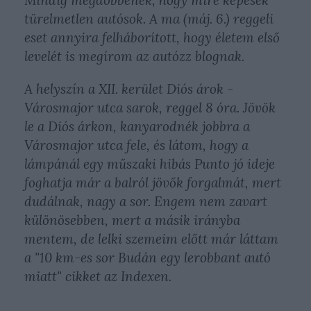
Mindig megdöbbenek, hogy mire képesek
türelmetlen autósok. A ma (máj. 6.) reggeli
eset annyira felháborított, hogy életem első
levelét is megírom az autózz blognak.
A helyszín a XII. kerület Diós árok -
Városmajor utca sarok, reggel 8 óra. Jövök
le a Diós árkon, kanyarodnék jobbra a
Városmajor utca fele, és látom, hogy a
lámpánál egy műszaki hibás Punto jó ideje
foghatja már a balról jövők forgalmát, mert
dudálnak, nagy a sor. Engem nem zavart
különösebben, mert a másik irányba
mentem, de lelki szemeim előtt már láttam
a "10 km-es sor Budán egy lerobbant autó
miatt" cikket az Indexen.