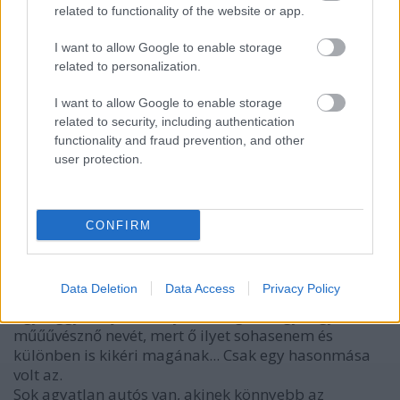
15 éve
related to functionality of the website or app.
XB => XD
I want to allow Google to enable storage
related to personalization.
I want to allow Google to enable storage
Tornado86
related to security, including authentication
15 éve
functionality and fraud prevention, and other
@Leadfoot
:
user protection.
Én se, max. ír róluk is 1 kedves számot a Divizio 88 :D
CONFIRM
Take-it-Easy
15 éve
Data Deletion
Data Access
Privacy Policy
Most majd minnyá jön a Xantus művésznő
ügyvéggye és jól befenyíti a blogot, hogy vegyék ki a
műűűvésznő nevét, mert ő ilyet sohasenem és
különben is kikéri magának... Csak egy hasonmása
volt az.
Sok agyatlan autós van, akinek könnyebb az