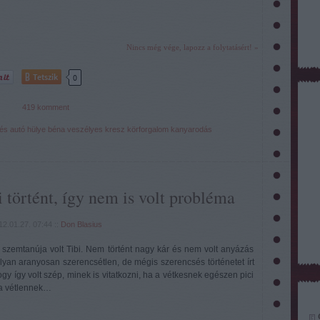
Nincs még vége, lapozz a folytatásért! »
Tetszik
0
419
komment
és
autó
hülye
béna
veszélyes
kresz
körforgalom
kanyarodás
 történt, így nem is volt probléma
12.01.27. 07:44
::
Don Blasius
szemtanúja volt Tibi. Nem történt nagy kár és nem volt anyázás
lyan aranyosan szerencsétlen, de mégis szerencsés történetet írt
gy így volt szép, minek is vitatkozni, ha a vétkesnek egészen pici
 a vétlennek…