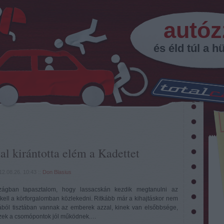
autóz
és éld túl a hü
l kirántotta elém a Kadettet
12.08.26. 10:43
::
Don Blasius
zágban tapasztalom, hogy lassacskán kezdik megtanulni az
kell a körforgalomban közlekedni. Ritkább már a kihajtáskor nem
ából tisztában vannak az emberek azzal, kinek van elsőbbsége,
ezek a csomópontok jól működnek.…