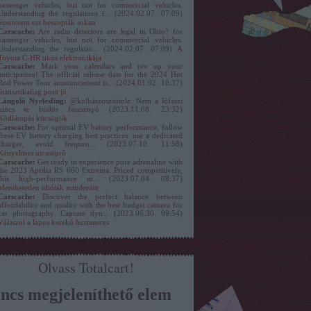
passenger vehicles, but not for commercial vehicles.
Understanding the regulations i...
(
2024.02.07. 07:09
)
Szerintem ezt beszopták sokan
Carscache:
Are radar detectors are legal in Ohio? for
passenger vehicles, but not for commercial vehicles.
Understanding the regulatio...
(
2024.02.07. 07:09
)
A
Toyota C-HR okos elektronikája
Carscache:
Mark your calendars and rev up your
anticipation! The official release date for the 2024 Hot
Rod Power Tour announcement is...
(
2024.01.02. 10:37
)
Statisztikailag pont jó
Lángoló Nyelesfing:
@kolbászoszsömle: Nem a lófaszt
nincs te büdös faszszopó
(
2023.11.08. 23:32
)
Ködlámpás köcsögök
Carscache:
For optimal EV battery performance, follow
these EV battery charging best practices: use a dedicated
charger, avoid frequen...
(
2023.07.10. 11:58
)
Kényelmes utcaseprő
Carscache:
Get ready to experience pure adrenaline with
the 2023 Aprilia RS 660 Extrema. Priced competitively,
this high-performance m...
(
2023.07.04. 08:37
)
Menthetetlen idióták mindenütt
Carscache:
Discover the perfect balance between
affordability and quality with the best budget camera for
car photography. Capture dyn...
(
2023.06.30. 09:54
)
Válaszol a lapos kerekű hummeres
Olvass Totalcart!
ncs megjeleníthető elem