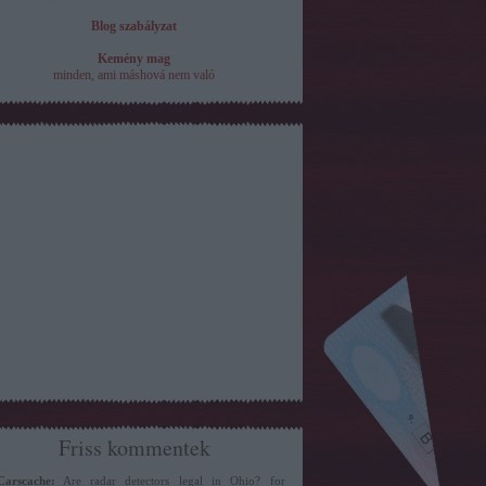
Blog szabályzat
Kemény mag
minden, ami máshová nem való
Friss kommentek
Carscache:
Are radar detectors legal in Ohio? for