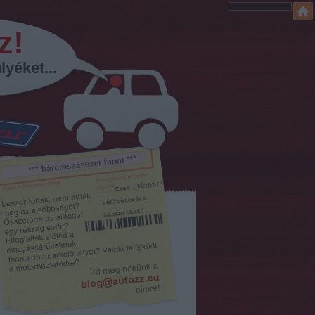
z!
lyéket...