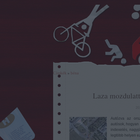
Címkék
»
béna
Laza mozdulatta
20
Autózva az ors
autósok, hogyan 
indexelés, nagyj
legtöbb helyen 