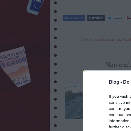
Címkék:
budapest
biztonság
közle
Nemcsak 
20
Blog -
Do 
A hazai autópály
lehet használni,
If you wish 
irányba a Balato
Egyesek feltenné
sensitive in
confirm you
continue se
information 
further disc