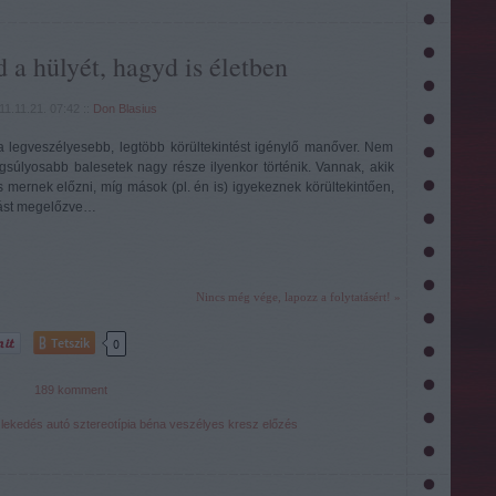
d a hülyét, hagyd is életben
11.11.21. 07:42
::
Don Blasius
a legveszélyesebb, legtöbb körültekintést igénylő manőver. Nem
gsúlyosabb balesetek nagy része ilyenkor történik. Vannak, akik
 mernek előzni, míg mások (pl. én is) igyekeznek körültekintően,
ást megelőzve…
Nincs még vége, lapozz a folytatásért! »
Tetszik
0
189
komment
lekedés
autó
sztereotípia
béna
veszélyes
kresz
előzés