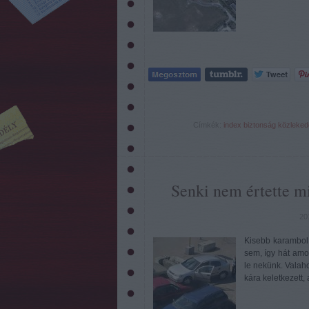
Címkék:
index
biztonság
közleked
Senki nem értette mi
20
Kisebb karambol 
sem, így hát amo
le nekünk. Valaho
kára keletkezett,