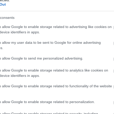
Out
90
komment
k:
közlekedés
autó
béna
parkolás
consents
o allow Google to enable storage related to advertising like cookies on
evice identifiers in apps.
 normálisan leparkolni?
o allow my user data to be sent to Google for online advertising
11.12.11. 18:37
::
Don Blasius
s.
itába keveredtem egy bevásárlóközpont parkolójában egy sráccal,
to allow Google to send me personalized advertising.
t, hogy nem tudtam volna kiállni, ha nem jön vissza az autójához.
án fél perccel és néhány kormánymozdulattal tovább tartott volna
i. Nem egyedi…
o allow Google to enable storage related to analytics like cookies on
evice identifiers in apps.
o allow Google to enable storage related to functionality of the website
Nincs még vége, lapozz a folytatásért! »
Tetszik
0
o allow Google to enable storage related to personalization.
123
komment
o allow Google to enable storage related to security, including