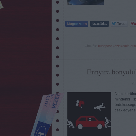
Címkék:
budapest
közlekedés
aut
Ennyire bonyolul
20
Nem kerülne
mindenki s
érdekességek
csak egyenes