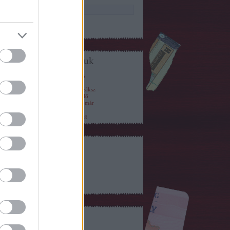
Mi is olvassuk
KRESZ
Dugóhíradó
Belsőség
Autófília
Autóskártya
Budapest Száksz
BKV figyelő
MÁV figyelő
S-blog
Tékozló Homár
Úrvezető
Gáz + Fék
Mobilitás
BMW tuning
Feedek
RSS 2.0
bejegyzések
,
kommentek
Egyéb