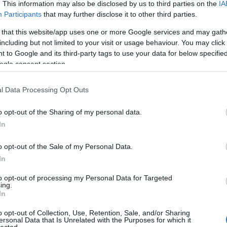
. This information may also be disclosed by us to third parties on the
IA
bam
Tetszik
0
(
727
Participants
that may further disclose it to other third parties.
brin
(
33
)
 that this website/app uses one or more Google services and may gath
dug
270
komment
erős
including but not limited to your visit or usage behaviour. You may click 
fény
kedés
külföld
autó
hülye
béna
autópálya
kresz
előzés
(
39
)
 to Google and its third-party tags to use your data for below specifi
híd
(
ogle consent section.
járda
kére
körf
(
10
)
it kéne jobban odafigyelni
l Data Processing Opt Outs
közte
lámp
(
10
)
11.12.14. 07:49
::
SilentSound
o opt-out of the Sharing of my personal data.
(
2
)
műsz
In
nyer
 az ablakon és pont azt láttam, amiről Danzi is írt a levelében.
park
z, előtte kétharmad autónyi hely, majd a parkolóhelyek vége.
rend
(
3
)
o opt-out of the Sale of my Personal Data.
 ez vagy ennyire nem képesek logikusan gondolkodni az
szél
 fáradtan hazazuhannak a munkából?…
(
1
)
t
In
tehe
töme
to opt-out of processing my Personal Data for Targeted
tuda
(
71
)
ing.
záró
In
Nincs még vége, lapozz a folytatásért! »
o opt-out of Collection, Use, Retention, Sale, and/or Sharing
Tetszik
0
ersonal Data that Is Unrelated with the Purposes for which it
lected.