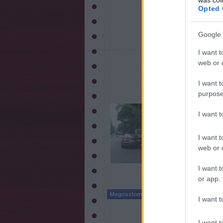
Opted 
Címké
Google 
I want t
web or d
Lehetetlen
I want t
20
purpose
Két hete én is v
I want 
aki úgy rámparkol
Pedig előtte tal
rendesen beálln
I want t
web or d
I want t
or app.
I want t
I want t