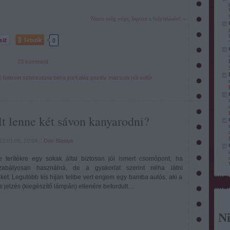
Nincs még vége, lapozz a folytatásért! »
Tetszik
0
73
komment
ó
baleset
sztereotípia
béna
parkolás
pozitív
mazsola
női sofőr
t lenne két sávon kanyarodni?
12.01.08. 10:04
::
Don Blasius
 terítékre egy sokak által biztosan jól ismert csomópont, ha
zabályosan használná, de a gyakorlat szerint néha látni
et. Legutóbb kis híján telibe vert engem egy bamba autós, aki a
 jelzés (kiegészítő lámpán) ellenére befordult…
Ni