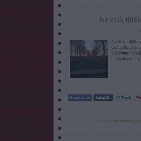
Ne csak túlél
20
Az előzés talán 
csoda, hogy a le
egyáltalán nem is
de esetenként m
Címkék:
index
biztonság
köz