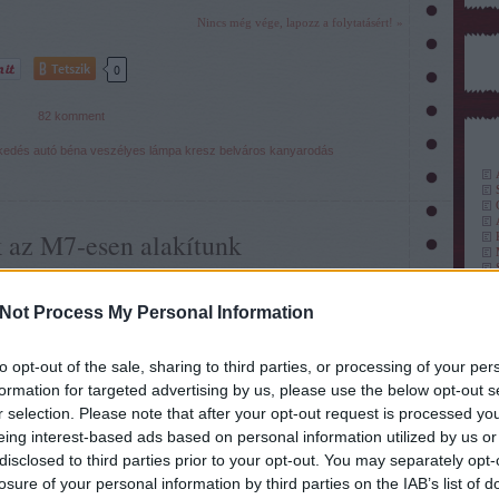
Nincs még vége, lapozz a folytatásért! »
Tetszik
0
82
komment
kedés
autó
béna
veszélyes
lámpa
kresz
belváros
kanyarodás
az M7-esen alakítunk
11.12.27. 12:31
::
Don Blasius
Not Process My Personal Information
ákon nem sok útszakasz van, ahol egy irányba kettőnél több sávot
 holott még pár helyen jól jönne (pl. M1, M5 végig, M7 mindkét
to opt-out of the sale, sharing to third parties, or processing of your per
nig). Persze már annak is örülni kell, hogy vannak autópályáink.
k a kérdést, hogy…
formation for targeted advertising by us, please use the below opt-out s
r selection. Please note that after your opt-out request is processed y
eing interest-based ads based on personal information utilized by us or
disclosed to third parties prior to your opt-out. You may separately opt-
ablak
Nincs még vége, lapozz a folytatásért! »
losure of your personal information by third parties on the IAB’s list of
(
190
autó