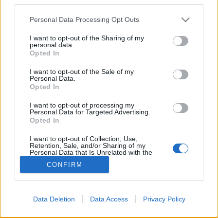
third parties.
screenshotot. Bár az nem…
Please note that this website/app uses one or more Google
Personal Data Processing Opt Outs
services and may gather and store information including but
Paraszt módjára hajtunk
not limited to your visit or usage behaviour. You may click to
I want to opt-out of the Sharing of my
personal data.
grant or deny consent to Google and its third-party tags to
SilentSound
•
2009. augusztus 26.
41
Opted In
use your data for below specified purposes in below Google
consent section.
I want to opt-out of the Sale of my
Kizárt dolog, hogy a születésnapunkon valami
Personal Data.
Opted In
fejletépős-vérbefagyós esetleírást adjunk közre,
ráadásul épp kapóra jött Troppauer Hümér hirtelen
I want to opt-out of processing my
jött, népmesei elemekkel gazdagon átszőtt
Personal Data for Targeted Advertising.
agymenése, amit szülinapi ajándékként küldött
Opted In
nekünk, mi meg jól megosztjuk veletek.…
I want to opt-out of Collection, Use,
Retention, Sale, and/or Sharing of my
Personal Data that Is Unrelated with the
Purposes for which it was collected.
CONFIRM
Opted Out
Google consents
Data Deletion
Data Access
Privacy Policy
I want to allow Google to enable storage
SÜTI BEÁLLÍTÁSOK MÓDOSÍTÁSA
related to advertising like cookies on web or