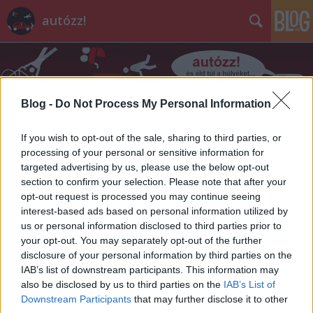
autózz!
Blog -
Do Not Process My Personal Information
If you wish to opt-out of the sale, sharing to third parties, or
Címkék
»
hitel
processing of your personal or sensitive information for
targeted advertising by us, please use the below opt-out
section to confirm your selection. Please note that after your
Csalásra buzdít a szerelő
opt-out request is processed you may continue seeing
interest-based ads based on personal information utilized by
SilentSound
•
2011. január 27.
107
us or personal information disclosed to third parties prior to
your opt-out. You may separately opt-out of the further
Úgy tűnik, lassan iparág épül a bedőlt hiteles
disclosure of your personal information by third parties on the
autókra. Ha már nem éri meg ellopatni sem, hát ki
IAB’s list of downstream participants. This information may
kell szedni belőle mindent, ami értékesíthető, de
also be disclosed by us to third parties on the
IAB’s List of
azért elmegy nélküle a kocsi. Egy ilyen hirdetésre
Downstream Participants
that may further disclose it to other
bukkant rá András és csinált is róla gyorsan egy