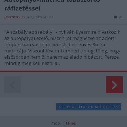
ráfizetéssel
Don Blasius
•
2012. október 24.
91
"A szabály az szabály" - nyilván ilyesmire hivatkozik
az autópályakezelő, hiszen jól megnézve az adott
időpontban valóban nem volt érvényes Korza
matricája. Viszont tévedni emberi dolog, főleg, hogy
elsősorban nem ő, hanem az eladó hibázott. Persze
mindig meg kell nézni a…
SÜTI BEÁLLÍTÁSOK MÓDOSÍTÁSA
mobil
|
teljes