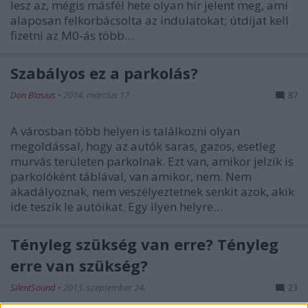
lesz az, mégis másfél hete olyan hír jelent meg, ami
alaposan felkorbácsolta az indulatokat; útdíjat kell
fizetni az M0-ás több…
Szabályos ez a parkolás?
Don Blasius
•
2014. március 17.
87
A városban több helyen is találkozni olyan
megoldással, hogy az autók saras, gazos, esetleg
murvás területen parkolnak. Ezt van, amikor jelzik is
parkolóként táblával, van amikor, nem. Nem
akadályoznak, nem veszélyeztetnek senkit azok, akik
ide teszik le autóikat. Egy ilyen helyre…
Tényleg szükség van erre? Tényleg
erre van szükség?
SilentSound
•
2013. szeptember 24.
23