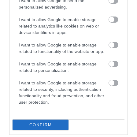
I want to allow Google to send me
personalized advertising.
Mentség-e, ha valaki
I want to allow Google to enable storage
mozgáskorlátozott?
related to analytics like cookies on web or
device identifiers in apps.
Don Blasius
•
2012. november 27.
150
I want to allow Google to enable storage
Többször jött már elő, hogy hazánkban sok dolog
related to functionality of the website or app.
nehezíti a mozgáskorlátozottak amúgy sem könnyű
I want to allow Google to enable storage
helyzetét. Dzsim sajnos egyből két ilyen problémával
related to personalization.
is szembesült, miután megpróbált a reptéren
leparkolni. Ez a hely is megér egy "misét", mert
I want to allow Google to enable storage
tényleg nem semmi pénzeket…
related to security, including authentication
functionality and fraud prevention, and other
Győzött a józan ész a Verseny
user protection.
utcában
Don Blasius
•
2012. november 09.
44
CONFIRM