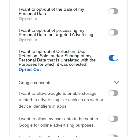
use your data for below specified purposes in below Google
Don Blasius
•
2013. január 09.
61
consent section.
I want to opt-out of the Sale of my
Personal Data.
Opted In
Volt már néhány kisebb karambolom, amikben nem
én voltam a hibás. Ezekben az esetekben a kitöltött
I want to opt-out of processing my
Personal Data for Targeted Advertising.
baleseti bejelentővel a szervizbe beballagva,
Opted In
kárfelmérés után egy-két héten belül kijavított autót
kaptam vissza, úgy hogy nem kellett semmit sem
I want to opt-out of Collection, Use,
fizetnem a szerviznek, hiteleznem a…
Retention, Sale, and/or Sharing of my
Personal Data that Is Unrelated with the
Purposes for which it was collected.
Opted Out
Büntetés Karácsony éjjelén
Don Blasius
•
2013. január 06.
239
Google consents
I want to allow Google to enable storage
Alapvetően én azon a véleményen vagyok, hogy aki
related to advertising like cookies on web or
iszik, az ne vezessen, bár a több nyugat-európai
device identifiers in apps.
országban megengedett (legtöbbször) 0,5 ezrelékes
véralkoholszint-határt nem bánnám, ha tolerálnák.
I want to allow my user data to be sent to
Talán ezzel a mércével még nem kerülnének bajba
Google for online advertising purposes.
azok, akik egy kiadós vacsora…