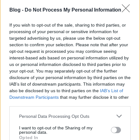
A sajtóban és médiában sok hír szólt róla, hogy meg
Blog -
Do Not Process My Personal Information
lesz szórva új szabálytalanságot figyelő kamerákkal
az ország, természetesen nyilvánvalóan
If you wish to opt-out of the sale, sharing to third parties, or
közlekedésbiztonsági szempontból, nem az ebből
processing of your personal or sensitive information for
származó bevétel miatt. Tothos már enélkül is
targeted advertising by us, please use the below opt-out
ráfaragott arra, hogy forgalom…
section to confirm your selection. Please note that after your
opt-out request is processed you may continue seeing
Négy oktatóm volt eddig...
interest-based ads based on personal information utilized by
us or personal information disclosed to third parties prior to
Don Blasius
•
2013. április 19.
80
your opt-out. You may separately opt-out of the further
disclosure of your personal information by third parties on the
Időnként felmerül a kérdés, hogy ha annyira sok
IAB’s list of downstream participants. This information may
also be disclosed by us to third parties on the
IAB’s List of
hülyeséget követnek el a közlekedők, akkor a
Downstream Participants
that may further disclose it to other
probléma esetleg az oktatásban (is) lehet. Már 15
third parties.
évvel ezelőtt is (amikor én vizsgáztam) oda kellett
figyelni, ismerősök ajánlását kérni, hogy kihez,
Please note that this website/app uses one or more Google
Personal Data Processing Opt Outs
milyen oktatóhoz kerüljünk,…
services and may gather and store information including but
not limited to your visit or usage behaviour. You may click to
I want to opt-out of the Sharing of my
personal data.
Egy baleset tapasztalatai
grant or deny consent to Google and its third-party tags to
Opted In