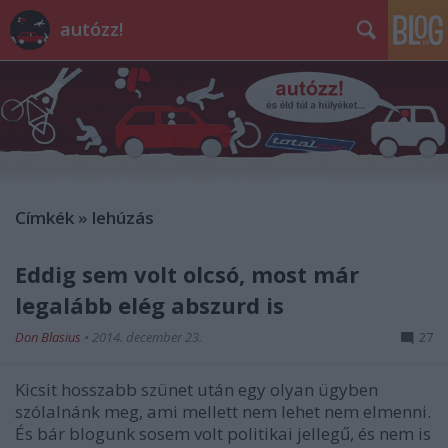
autózz!
Címkék
»
lehúzás
Eddig sem volt olcsó, most már
legalább elég abszurd is
Don Blasius
•
2014. december 23.
27
Kicsit hosszabb szünet után egy olyan ügyben
szólalnánk meg, ami mellett nem lehet nem elmenni.
És bár blogunk sosem volt politikai jellegű, és nem is