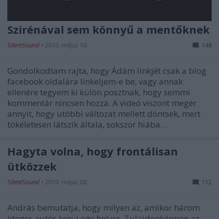
Szirénával sem könnyű a mentőknek
SilentSound
•
2010. május 10.
148
Gondolkodtam rajta, hogy Ádám linkjét csak a blog
facebook oldalára linkeljem-e be, vagy annak
ellenére tegyem ki külön posztnak, hogy semmi
kommentár nincsen hozzá. A videó viszont megér
annyit, hogy utóbbi változat mellett döntsek, mert
tökéletesen látszik általa, sokszor hiába…
Hagyta volna, hogy frontálisan
ütközzek
SilentSound
•
2010. május 08.
112
András bemutatja, hogy milyen az, amikor három
ideges autós kerül egy helyre. Tulajdonképpen az