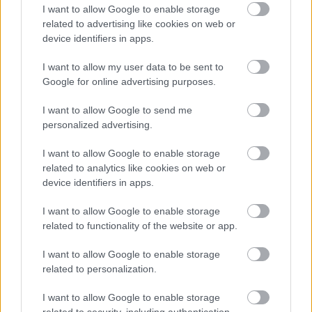
I want to allow Google to enable storage
Mit tegyek, ha balesetet látok?
related to advertising like cookies on web or
SilentSound
•
2010. július 09.
79
device identifiers in apps.
I want to allow my user data to be sent to
[Frissítve: 2010. július 9. 16:44]Figyelem, értelmes és
Google for online advertising purposes.
hasznos poszt következik, nem az egysejtűeknek
való. Pontosabban ajánlom az ő figyelmükbe is,
I want to allow Google to send me
mert ha képesek megjegyezni ezt a néhány dolgot,
personalized advertising.
baj esetén akár életet is menthetnek vele. Doki
összefoglalóját különösen…
I want to allow Google to enable storage
related to analytics like cookies on web or
device identifiers in apps.
Hazáig követett, a kutyám riasztotta
el
I want to allow Google to enable storage
related to functionality of the website or app.
SilentSound
•
2010. június 23.
68
I want to allow Google to enable storage
Kanyarban előzni - hogy is mondjam finoman -
related to personalization.
dőreség. Ezt Peti is belátja, de ennek ellenére nem
I want to allow Google to enable storage
igazán érti, hogy az előtte haladónak miért kellett