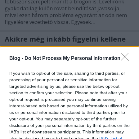
többször szerepelt már itt a blogon is. Levélírónk
gyakorlatilag külön rovat beindítását javasolja,
mivel ezen három probléma egyaránt az oda nem
figyelésre vezethető vissza. Egyesek…
Akikre még inkább figyelni kellene
Don Blasius
•
2011. július 03.
79
Blog -
Do Not Process My Personal Information
Sokszor tapasztalni, hogy a megkülönböztető jelzést
használó autók nehezen tudnak haladni, mert az
If you wish to opt-out of the sale, sharing to third parties, or
autósok nem engedik el őket. És nem annyira
processing of your personal or sensitive information for
szándékosan, hanem inkább mert nem hallják meg
targeted advertising by us, please use the below opt-out
időben, vagy leblokkolnak és nem tudnak
section to confirm your selection. Please note that after your
megfelelően reagálni, ami által csak még jobban…
opt-out request is processed you may continue seeing
interest-based ads based on personal information utilized by
us or personal information disclosed to third parties prior to
Regisztráció az elsősegély oktatásra
your opt-out. You may separately opt-out of the further
disclosure of your personal information by third parties on the
SilentSound
•
2010. szeptember 20.
26
IAB’s list of downstream participants. This information may
also be disclosed by us to third parties on the
IAB’s List of