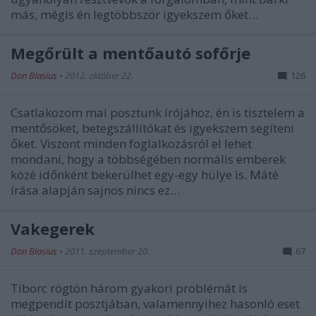
más, mégis én legtöbbször igyekszem őket…
Megőrült a mentőautó sofőrje
Don Blasius
•
2012. október 22.
126
Csatlakozom mai posztunk írójához, én is tisztelem a
mentősöket, betegszállítókat és igyekszem segíteni
őket. Viszont minden foglalkozásról el lehet
mondani, hogy a többségében normális emberek
közé időnként bekerülhet egy-egy hülye is. Máté
írása alapján sajnos nincs ez…
Vakegerek
Don Blasius
•
2011. szeptember 20.
67
Tiborc rögtön három gyakori problémát is
megpendít posztjában, valamennyihez hasonló eset