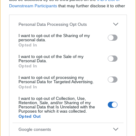
Amint arról néhány napja beszámoltam, sikerült
Downstream Participants
that may further disclose it to other
összehozni egy intenzív elsősegély képzést a blog
third parties.
olvasóinak, de a hatékony foglalkozás miatt azt
kérték az előadók, hogy a létszámot húzzuk meg 20
Please note that this website/app uses one or more Google
Personal Data Processing Opt Outs
főnél. Ennél jóval többen jeleztétek, hogy érdekelne
services and may gather and store information including but
not limited to your visit or usage behaviour. You may click to
I want to opt-out of the Sharing of my
titeket a dolog, ezért…
personal data.
grant or deny consent to Google and its third-party tags to
Opted In
use your data for below specified purposes in below Google
Intenzív elsősegély oktatás a blog
consent section.
I want to opt-out of the Sale of my
olvasóinak!
Personal Data.
Opted In
SilentSound
•
2010. szeptember 16.
43
I want to opt-out of processing my
Personal Data for Targeted Advertising.
Opted In
Azt hiszem, nem kell különösebben magyarázni,
miért van rá szükség. Akinek jogosítványa van, az tett
I want to opt-out of Collection, Use,
elsősegély vizsgát is és tudja, hogy finoman
Retention, Sale, and/or Sharing of my
Personal Data that Is Unrelated with the
fogalmazva nem túl magas a léc, amit át kell ugrani.
Purposes for which it was collected.
Sokunk számára ráadásul régen is volt már az
Opted Out
elsősegély tanfolyam és a…
Google consents