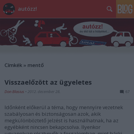
autózz!
Címkék
»
mentő
Visszaelőzött az ügyeletes
Don Blasius
•
2012. december 28.
67
Időnként előkerül a téma, hogy mennyire vezetnek
szabályosan és biztonságosan azok, akik
megkülönböztető jelzést is használhatnak, ha az
egyébként nincsen bekapcsolva. Ilyenkor
ugyanolyan résztvevők a forgalomban, mint bárki