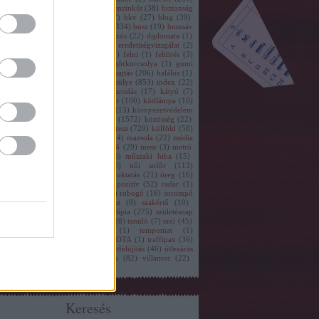
ako
(
1
)
belváros
(
41
)
béna
(
200
)
benzinkút
(
38
)
biztonság
)
biztonsági öv
(
22
)
biztosítás
(
37
)
bkv
(
27
)
blog
(
39
)
gások
(
1
)
budapest
(
634
)
büntetés
(
334
)
busz
(
19
)
buszsáv
C-HR
(
1
)
cserbenhagyás
(
36
)
csúszós
(
22
)
diplomata
(
1
)
ó
(
111
)
elektronika
(
1
)
előzés
(
54
)
eredetiségvizsgálat
(
2
)
zak
(
162
)
eső
(
13
)
fekvőrendőr
(
2
)
felni
(
1
)
feltörés
(
3
)
szóró
(
12
)
fólia
(
2
)
gázolás
(
8
)
görkorcsolya
(
1
)
gumi
gyalogos
(
115
)
gyömrő
(
1
)
gyorshajtás
(
206
)
halálos
(
1
)
13
)
hirdetés
(
1
)
hitel
(
2
)
hó
(
24
)
hülye
(
853
)
index
(
22
)
(
13
)
jég
(
22
)
jogász
(
29
)
kanyarodás
(
17
)
kátyú
(
7
)
getés
(
4
)
kerékbilincs
(
13
)
kerékpár
(
100
)
ködlámpa
(
10
)
orgalom
(
25
)
környezetszennyezés
(
13
)
környezetvédelem
követési távolság
(
22
)
közlekedés
(
1572
)
közösség
(
22
)
rület felügyelet
(
57
)
KRESZ
(
1
)
kresz
(
720
)
külföld
(
58
)
a
(
70
)
lehúzás
(
203
)
M5
(
1
)
máv
(
4
)
mazsola
(
22
)
média
megkülönböztető jelzés
(
11
)
mentő
(
29
)
mese
(
3
)
metró
motor
(
84
)
mozgáskorlátozott
(
46
)
műszaki hiba
(
15
)
aki vizsga
(
3
)
navigáció
(
16
)
női sofőr
(
113
)
eményjáték
(
41
)
okmányiroda
(
2
)
oktatás
(
21
)
öreg
(
16
)
olás
(
360
)
polgárőr
(
1
)
póló
(
7
)
pozitív
(
52
)
radar
(
1
)
őr
(
260
)
rendszám
(
25
)
részeg
(
24
)
robogó
(
16
)
sorompó
sportautó
(
4
)
start
(
2
)
szabályzat
(
9
)
szakértő
(
10
)
védőmosás
(
7
)
szerviz
(
19
)
sztereotípia
(
275
)
születésnap
ábla
(
55
)
találkozó
(
24
)
támogatás
(
8
)
tanuló
(
7
)
taxi
(
45
)
rautó
(
56
)
tél
(
4
)
telefon
(
1
)
tempomat
(
1
)
gközlekedés
(
57
)
totalcar
(
3
)
TOYOTA
(
1
)
traffipax
(
36
)
tlanság
(
1
)
tükör
(
21
)
tűzoltó
(
8
)
útfelújítás
(
46
)
útlezárás
vasút
(
5
)
veszélyes
(
828
)
video
(
82
)
villamos
(
22
)
vonal
(
11
)
zebra
(
90
)
Címkefelhő
Keresés