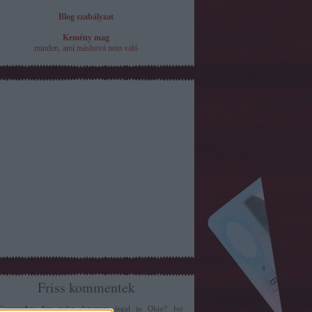
Blog szabályzat
Kemény mag
minden, ami máshová nem való
Friss kommentek
Carscache:
Are radar detectors legal in Ohio? for