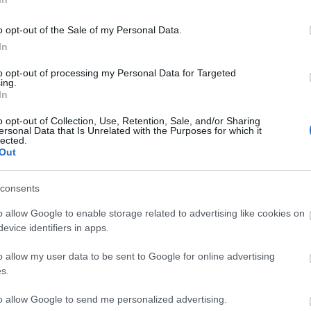
o opt-out of the Sale of my Personal Data.
In
to opt-out of processing my Personal Data for Targeted
ing.
In
o opt-out of Collection, Use, Retention, Sale, and/or Sharing
ersonal Data that Is Unrelated with the Purposes for which it
lected.
Out
consents
o allow Google to enable storage related to advertising like cookies on
evice identifiers in apps.
o allow my user data to be sent to Google for online advertising
s.
ablak
to allow Google to send me personalized advertising.
(
190
autó