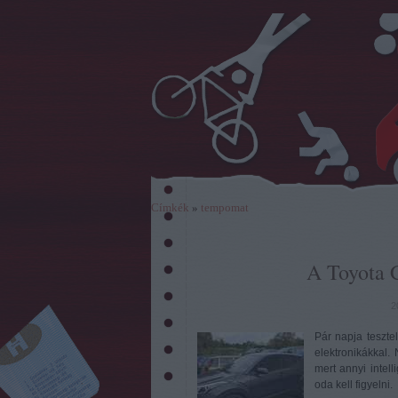
Címkék
»
tempomat
A Toyota 
2
Pár napja teszte
elektronikákkal
mert annyi intel
oda kell figyeln