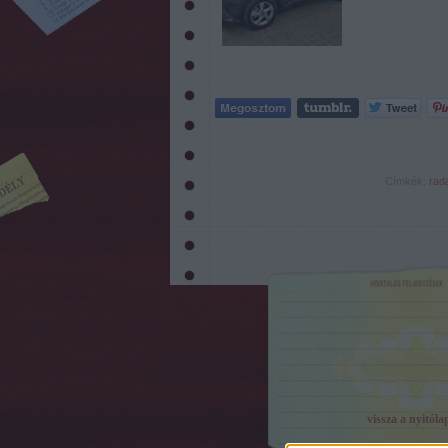
Címkék:
rad
vissza a nyitóla