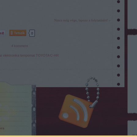
Nincs még vége, lapozz a folytatásért! »
Tetszik
0
4
komment
ar
elektronika
tempomat
TOYOTA
C-HR
pra