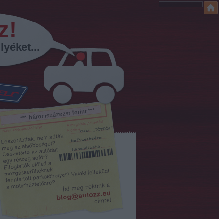
z!
lyéket...