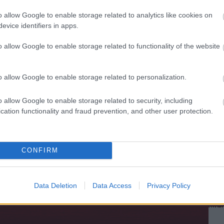
bam
(
727
o allow Google to enable storage related to analytics like cookies on
brin
evice identifiers in apps.
(
33
)
dug
erős
fény
o allow Google to enable storage related to functionality of the website
(
39
)
híd
(
járda
kére
o allow Google to enable storage related to personalization.
körf
(
10
)
közte
lámp
o allow Google to enable storage related to security, including
(
10
)
(
2
)
cation functionality and fraud prevention, and other user protection.
műsz
nyer
park
rend
(
3
)
szél
CONFIRM
(
1
)
t
tehe
töme
tuda
(
71
)
Data Deletion
Data Access
Privacy Policy
záró