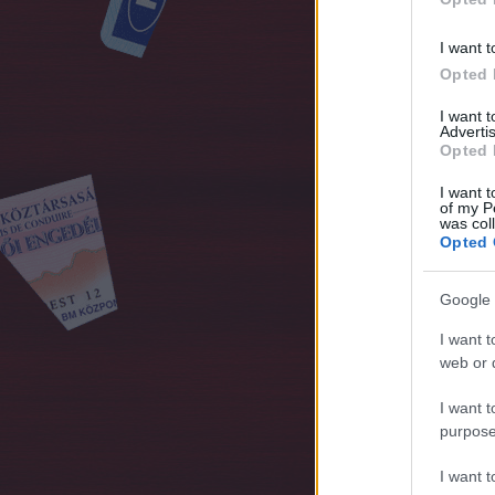
I want t
Opted 
I want 
Advertis
Opted 
I want t
of my P
was col
Opted 
Google 
I want t
web or d
I want t
purpose
I want 