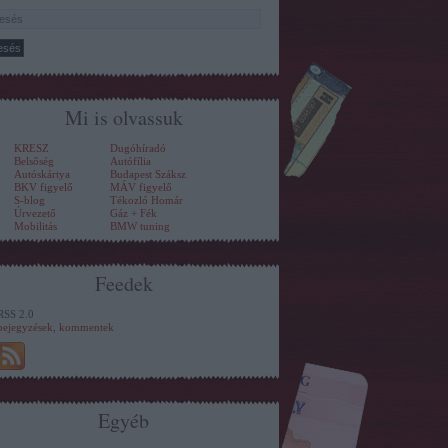
Mi is olvassuk
KRESZ
Dugóhíradó
Belsőség
Autófília
Autóskártya
Budapest Száksz
BKV figyelő
MÁV figyelő
S-blog
Tékozló Homár
Úrvezető
Gáz + Fék
Mobilitás
BMW tuning
Feedek
RSS 2.0
bejegyzések
,
kommentek
Egyéb