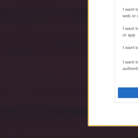
I want t
web or d
I want t
or app.
I want t
I want t
authenti