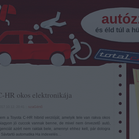
autóz
és éld túl a hü
C-HR okos elektronikája
017.10.12. 20:41
::
szaGértő
lem a Toyota C-HR hibrid verzióját, amelyik tele van rakva okos
. Nagyon jó cuccok vannak benne, de mivel nem önvezető autó,
ligenciát azért nem raktak bele, amennyi ehhez kell, pár dologra
i. Sávtartó automatika Ha indexelés…