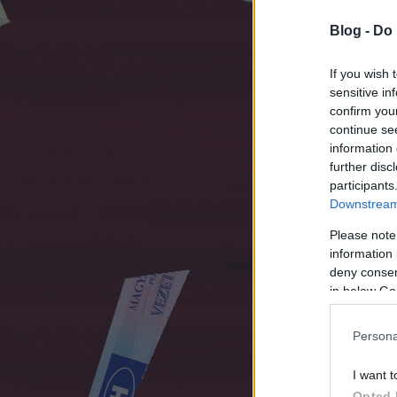
Blog -
Do 
If you wish 
sensitive in
confirm you
continue se
information 
further disc
participants
Downstream 
Please note
information 
deny consent
in below Go
Persona
I want t
Opted 