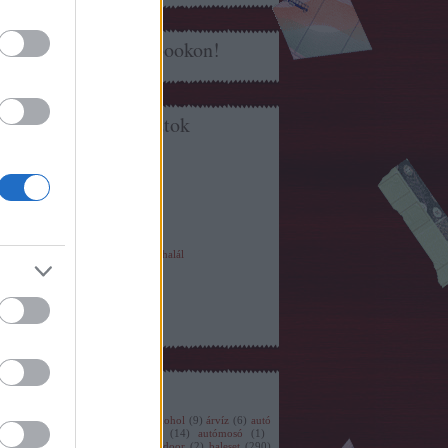
Közösködj Facebookon!
Korábbi posztok
A belső sáv joga
Szerintem ezt beszopták sokan
Gyorsulás nulláról százra
A Toyota C-HR okos elektronikája
Közteres büntetés
Mazsolarajzás
Statisztikailag pont jó
Stresszes napok, ideges emberek és halál
Az agresszív szemeteskocsi esete
És az autósok se tökéletesek....
Bringás a zebrán
Szabálytalan artista
Tovább
...
Címkék
törlő
(
2
)
adás vétel
(
1
)
adó
(
1
)
alkohol
(
9
)
árvíz
(
6
)
autó
2
)
autókereskedés
(
5
)
autólopás
(
14
)
autómosó
(
1
)
pálya
(
180
)
autóvadászat
(
5
)
backdoor
(
2
)
baleset
(
290
)